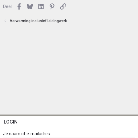
n
l
Facebook
Bluesky
LinkedIn
Pinterest
Link
o
Deel:
t
e
Verwarming inclusief leidingwerk
n
LOGIN
Je naam of e-mailadres