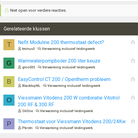
Niet open voor verdere reacties.
Gerelateerde klussen
G
Nefit Moduline 200 thermostaat defect?
T
e
tminus3
Verwarming inclusief leidingwerk
s
l
G
Warmwaterpompboiler 200 liter keuze
G
o
e
gino033
Verwarming inclusief leidingwerk
t
s
e
l
G
EasyControl CT 200 / Opentherm probleem
B
n
o
e
BlacktopNL
Verwarming inclusief leidingwerk
t
s
e
l
G
Viessmann Vitodens 200 W combinatie Vitotrol
O
n
o
e
200 RF & 300 RF
t
s
OliOne
Verwarming inclusief leidingwerk
e
l
n
o
G
Thermostaat voor Viessmann Vitodens 200/24Kw
P
t
e
Pkrstn
Verwarming inclusief leidingwerk
e
s