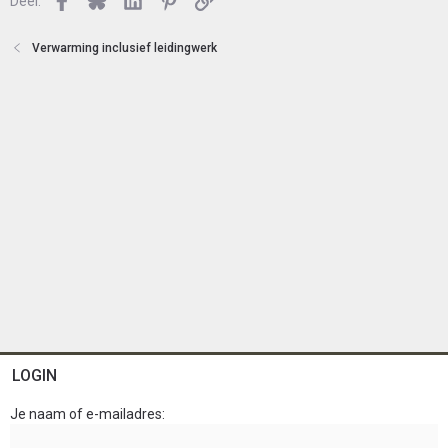
o
Deel:
t
e
Verwarming inclusief leidingwerk
n
LOGIN
Je naam of e-mailadres