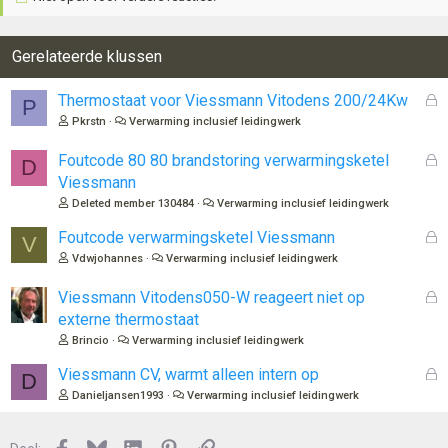
Gerelateerde klussen
G
Thermostaat voor Viessmann Vitodens 200/24Kw
P
e
Pkrstn
Verwarming inclusief leidingwerk
s
l
G
Foutcode 80 80 brandstoring verwarmingsketel
D
o
e
Viessmann
t
s
Deleted member 130484
Verwarming inclusief leidingwerk
e
l
n
o
G
Foutcode verwarmingsketel Viessmann
V
t
e
Vdwjohannes
Verwarming inclusief leidingwerk
e
s
n
l
G
Viessmann Vitodens050-W reageert niet op
o
e
externe thermostaat
t
s
Brincio
Verwarming inclusief leidingwerk
e
l
n
o
G
Viessmann CV, warmt alleen intern op
D
t
e
Danieljansen1993
Verwarming inclusief leidingwerk
e
s
n
l
Facebook
Bluesky
LinkedIn
Pinterest
Link