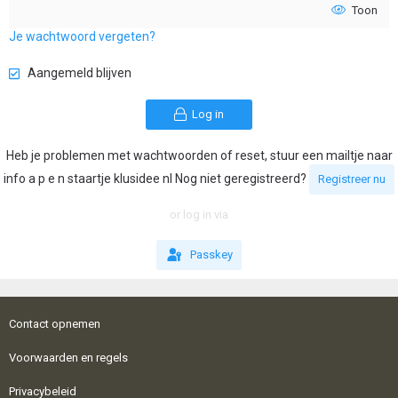
Toon
Je wachtwoord vergeten?
Aangemeld blijven
Log in
Heb je problemen met wachtwoorden of reset, stuur een mailtje naar
info a p e n staartje klusidee nl Nog niet geregistreerd?
Registreer nu
or log in via
Passkey
Contact opnemen
Voorwaarden en regels
Privacybeleid