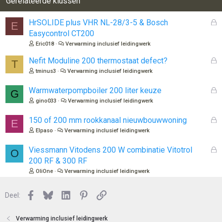
Gerelateerde klussen
G
HrSOLIDE plus VHR NL-28/3-5 & Bosch
E
e
Easycontrol CT200
s
Eric018
Verwarming inclusief leidingwerk
l
o
G
Nefit Moduline 200 thermostaat defect?
T
t
e
tminus3
Verwarming inclusief leidingwerk
e
s
n
l
G
Warmwaterpompboiler 200 liter keuze
G
o
e
gino033
Verwarming inclusief leidingwerk
t
s
e
l
G
150 of 200 mm rookkanaal nieuwbouwwoning
E
n
o
e
Elpaso
Verwarming inclusief leidingwerk
t
s
e
l
G
Viessmann Vitodens 200 W combinatie Vitotrol
O
n
o
e
200 RF & 300 RF
t
s
OliOne
Verwarming inclusief leidingwerk
e
l
n
o
Facebook
Bluesky
LinkedIn
Pinterest
Link
Deel:
t
e
n
Verwarming inclusief leidingwerk