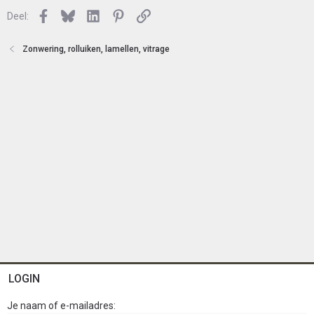
o
Facebook
Bluesky
LinkedIn
Pinterest
Link
Deel:
t
e
n
Zonwering, rolluiken, lamellen, vitrage
LOGIN
Je naam of e-mailadres