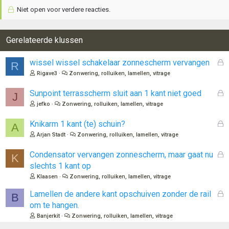
Niet open voor verdere reacties.
Gerelateerde klussen
G
wissel wissel schakelaar zonnescherm vervangen
R
e
Rigave3
Zonwering, rolluiken, lamellen, vitrage
s
l
G
Sunpoint terrasscherm sluit aan 1 kant niet goed
J
o
e
jefko
Zonwering, rolluiken, lamellen, vitrage
t
s
e
l
G
Knikarm 1 kant (te) schuin?
A
n
o
e
Arjan Stadt
Zonwering, rolluiken, lamellen, vitrage
t
s
e
l
G
Condensator vervangen zonnescherm, maar gaat nu
K
n
o
e
slechts 1 kant op
t
s
Klaasen
Zonwering, rolluiken, lamellen, vitrage
e
l
n
o
G
Lamellen de andere kant opschuiven zonder de rail
B
t
e
om te hangen.
e
s
Banjerkit
Zonwering, rolluiken, lamellen, vitrage
n
l