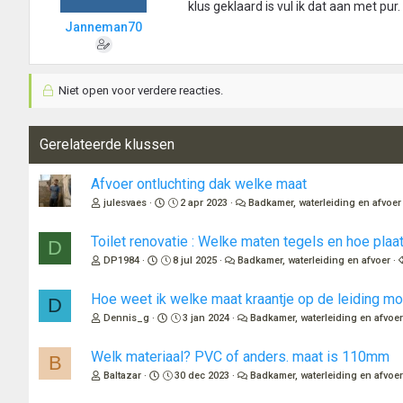
klus geklaard is vul ik dat aan met pur. 
Janneman70
Niet open voor verdere reacties.
Gerelateerde klussen
Afvoer ontluchting dak welke maat
julesvaes
2 apr 2023
Badkamer, waterleiding en afvoer
Toilet renovatie : Welke maten tegels en hoe pla
D
DP1984
8 jul 2025
Badkamer, waterleiding en afvoer
Hoe weet ik welke maat kraantje op de leiding m
D
Dennis_g
3 jan 2024
Badkamer, waterleiding en afvoe
Welk materiaal? PVC of anders. maat is 110mm
B
Baltazar
30 dec 2023
Badkamer, waterleiding en afvoe