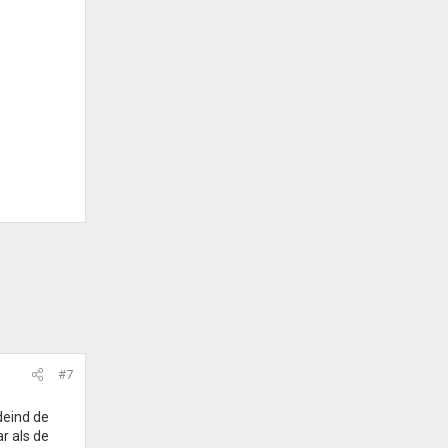
#7
deind de
r als de