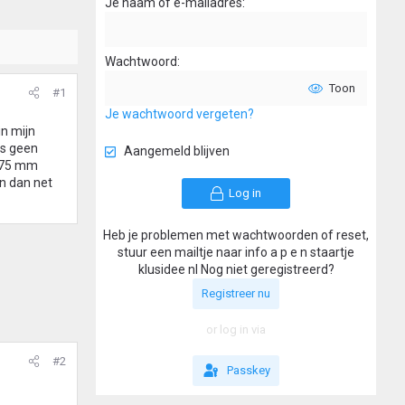
Je naam of e-mailadres
Wachtwoord
Toon
#1
Je wachtwoord vergeten?
in mijn
is geen
Aangemeld blijven
k 75 mm
en dan net
Log in
Heb je problemen met wachtwoorden of reset,
stuur een mailtje naar info a p e n staartje
klusidee nl Nog niet geregistreerd?
Registreer nu
or log in via
#2
Passkey