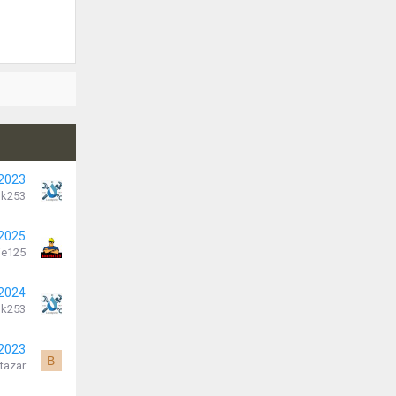
 2023
k253
 2025
je125
 2024
k253
 2023
B
tazar