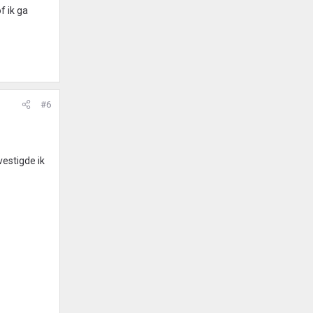
f ik ga
#6
vestigde ik