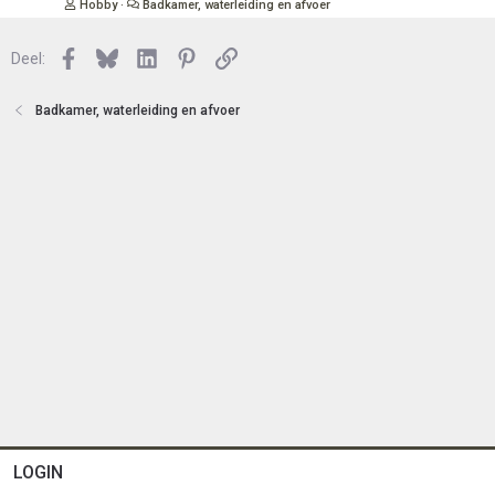
Hobby
Badkamer, waterleiding en afvoer
e
l
n
o
Facebook
Bluesky
LinkedIn
Pinterest
Link
Deel:
t
e
n
Badkamer, waterleiding en afvoer
LOGIN