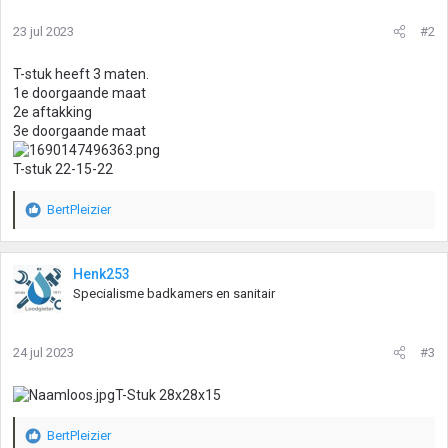
23 jul 2023
#2
T-stuk heeft 3 maten.
1e doorgaande maat
2e aftakking
3e doorgaande maat
T-stuk 22-15-22
BertPleizier
W
a
a
r
Henk253
d
Specialisme badkamers en sanitair
e
r
i
24 jul 2023
#3
n
g
T-Stuk 28x28x15
e
n
:
BertPleizier
W