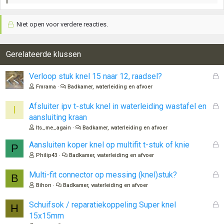
a
a
Niet open voor verdere reacties.
r
d
e
r
Gerelateerde klussen
i
n
G
Verloop stuk knel 15 naar 12, raadsel?
g
e
Fmrama
Badkamer, waterleiding en afvoer
e
s
n
l
G
Afsluiter ipv t-stuk knel in waterleiding wastafel en
:
I
o
e
aansluiting kraan
t
s
Its_me_again
Badkamer, waterleiding en afvoer
e
l
n
o
G
Aansluiten koper knel op multifit t-stuk of knie
P
t
e
Philip43
Badkamer, waterleiding en afvoer
e
s
n
l
G
Multi-fit connector op messing (knel)stuk?
B
o
e
Bihon
Badkamer, waterleiding en afvoer
t
s
e
l
G
Schuifsok / reparatiekoppeling Super knel
H
n
o
e
15x15mm
t
s