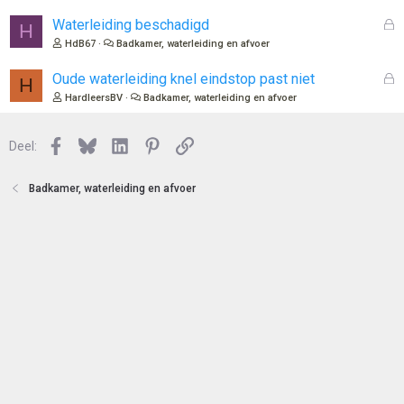
e
n
G
Waterleiding beschadigd
H
e
HdB67
Badkamer, waterleiding en afvoer
s
l
G
Oude waterleiding knel eindstop past niet
H
o
e
HardleersBV
Badkamer, waterleiding en afvoer
t
s
e
l
n
Facebook
Bluesky
LinkedIn
Pinterest
Link
o
Deel:
t
e
Badkamer, waterleiding en afvoer
n