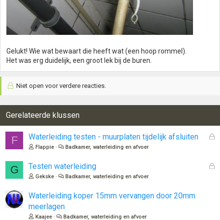
Gelukt! Wie wat bewaart die heeft wat (een hoop rommel).
Het was erg duidelijk, een groot lek bij de buren.
Niet open voor verdere reacties.
Gerelateerde klussen
G
Waterleiding testen - muurplaten tijdelijk afsluiten
F
e
Flappie
Badkamer, waterleiding en afvoer
s
l
G
Testen waterleiding
G
o
e
Gekske
Badkamer, waterleiding en afvoer
t
s
e
l
Waterleiding koper 15mm vervangen door 20mm
n
o
meerlagen
t
Kaajee
Badkamer, waterleiding en afvoer