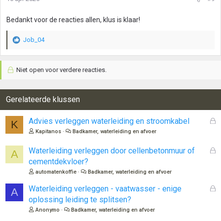
Bedankt voor de reacties allen, klus is klaar!
Job_04
W
a
a
Niet open voor verdere reacties.
r
d
e
r
Gerelateerde klussen
i
n
G
Advies verleggen waterleiding en stroomkabel
K
g
e
Kapitanos
Badkamer, waterleiding en afvoer
e
s
n
l
G
Waterleiding verleggen door cellenbetonmuur of
:
A
o
e
cementdekvloer?
t
s
automatenkoffie
Badkamer, waterleiding en afvoer
e
l
n
o
G
Waterleiding verleggen - vaatwasser - enige
A
t
e
oplossing leiding te splitsen?
e
s
Anonymo
Badkamer, waterleiding en afvoer
n
l