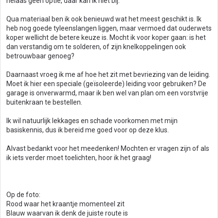
helaas geen optie, daar kan ik niet bij.
Qua materiaal ben ik ook benieuwd wat het meest geschikt is. Ik
heb nog goede tyleenslangen liggen, maar vermoed dat ouderwets
koper wellicht de betere keuze is. Mocht ik voor koper gaan: is het
dan verstandig om te solderen, of zijn knelkoppelingen ook
betrouwbaar genoeg?
Daarnaast vroeg ik me af hoe het zit met bevriezing van de leiding.
Moet ik hier een speciale (geïsoleerde) leiding voor gebruiken? De
garage is onverwarmd, maar ik ben wel van plan om een vorstvrije
buitenkraan te bestellen.
Ik wil natuurlijk lekkages en schade voorkomen met mijn
basiskennis, dus ik bereid me goed voor op deze klus.
Alvast bedankt voor het meedenken! Mochten er vragen zijn of als
ik iets verder moet toelichten, hoor ik het graag!
Op de foto:
Rood waar het kraantje momenteel zit
Blauw waarvan ik denk de juiste route is