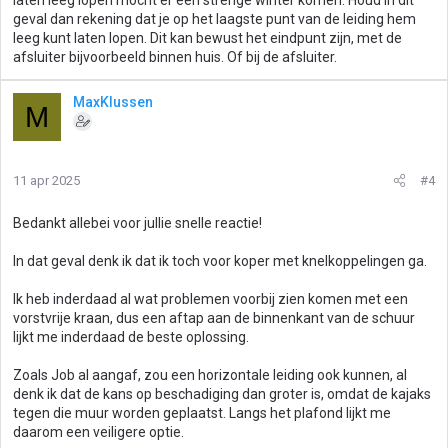
laten leeg lopen mocht er een strenge winter komen. Houd in dit
geval dan rekening dat je op het laagste punt van de leiding hem
leeg kunt laten lopen. Dit kan bewust het eindpunt zijn, met de
afsluiter bijvoorbeeld binnen huis. Of bij de afsluiter.
MaxKlussen
M
11 apr 2025
#4
Bedankt allebei voor jullie snelle reactie!
In dat geval denk ik dat ik toch voor koper met knelkoppelingen ga.
Ik heb inderdaad al wat problemen voorbij zien komen met een
vorstvrije kraan, dus een aftap aan de binnenkant van de schuur
lijkt me inderdaad de beste oplossing.
Zoals Job al aangaf, zou een horizontale leiding ook kunnen, al
denk ik dat de kans op beschadiging dan groter is, omdat de kajaks
tegen die muur worden geplaatst. Langs het plafond lijkt me
daarom een veiligere optie.