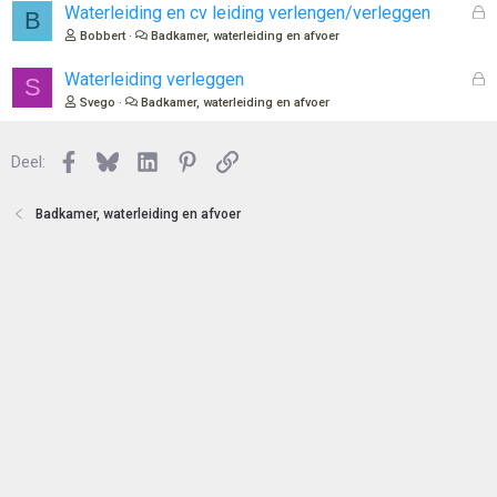
o
G
Waterleiding en cv leiding verlengen/verleggen
B
t
e
Bobbert
Badkamer, waterleiding en afvoer
e
s
n
l
G
Waterleiding verleggen
S
o
e
Svego
Badkamer, waterleiding en afvoer
t
s
e
l
n
Facebook
Bluesky
LinkedIn
Pinterest
Link
o
Deel:
t
e
Badkamer, waterleiding en afvoer
n