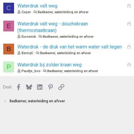
o
G
Waterdruk valt weg
C
t
e
Coper
Badkamer, waterleiding en afvoer
e
s
n
l
G
Waterdruk valt weg - douchekraan
E
o
e
(thermostaatkraan)
t
s
Euromick
Badkamer, waterleiding en afvoer
e
l
n
o
G
Waterdruk - de druk van het warm water valt tegen
B
t
e
BennyC
Badkamer, waterleiding en afvoer
e
s
n
l
G
Waterdruk bij zolder kraan weg
P
o
e
Paultje_bos
Badkamer, waterleiding en afvoer
t
s
e
l
n
Facebook
Bluesky
LinkedIn
Pinterest
Link
o
Deel:
t
e
Badkamer, waterleiding en afvoer
n