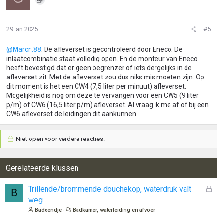
29 jan 2025
#5
@Marcn.88
: De afleverset is gecontroleerd door Eneco. De
inlaatcombinatie staat volledig open. En de monteur van Eneco
heeft bevestigd dat er geen begrenzer of iets dergelijks in de
afleverset zit. Met de afleverset zou dus niks mis moeten zijn. Op
dit moment is het een CW4 (7,5 liter per minuut) afleverset.
Mogelijkheid is nog om deze te vervangen voor een CW5 (9 liter
p/m) of CW6 (16,5 liter p/m) afleverset. Al vraag ik me af of bij een
CW6 afleverset de leidingen dit aankunnen.
Niet open voor verdere reacties.
Gerelateerde klussen
G
Trillende/brommende douchekop, waterdruk valt
B
e
weg
s
Badeendje
Badkamer, waterleiding en afvoer
l