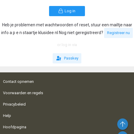
Log in
Heb je problemen met wachtwoorden of reset, stuur een mailtje naar
info a p e n staartje klusidee nl Nog niet geregistreerd?
Registreer nu
or log in via
Passkey
Contact opnemen
Voorwaarden en regels
Privacybeleid
Help
Bo
Hoofdpagina