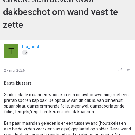
dakbeschot om wand vast te
zette
tha_host
T
27 mei 2026
#1
Beste klussers,
Sinds enkele maanden woon ik in een nieuwbouwwoning met een
prefab sporen kap dak. De opbouw van dit dak is, van binnenuit:
spaanplaat, dampremmende folie, steenwol, dampdoorlatende
folie , tengels/regels en keramische dakpannen.
Een paar maanden geleden is er een tussenwand (houtskelet en
aan beide zijden voorzien van gips) geplaatst op zolder. Deze wand
is op de vloer verlijmd in verband met de vloerverwarming. Na