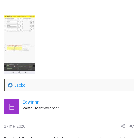
Jackd
W
a
a
Edwinnn
E
r
Vaste Beantwoorder
d
e
r
27 mei 2026
#7
i
n
g