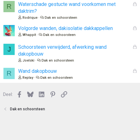
G
Waterschade gestucte wand voorkomen met
R
e
daktrim?
s
Rodrique
Dak en schoorsteen
l
o
G
Volgorde wanden, dakisolatie dakkappellen
t
e
Whappit
Dak en schoorsteen
e
s
n
l
G
Schoorsteen verwijderd, afwerking wand
J
o
e
dakopbouw
t
s
Joelski
Dak en schoorsteen
e
l
n
o
G
Wand dakopbouw
R
t
e
Replay
Dak en schoorsteen
e
s
n
l
Facebook
Bluesky
LinkedIn
Pinterest
Link
o
Deel:
t
e
Dak en schoorsteen
n