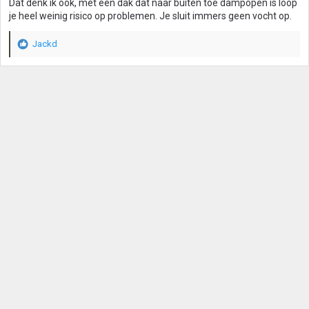
Dat denk ik ook, met een dak dat naar buiten toe dampopen is loop
e
je heel weinig risico op problemen. Je sluit immers geen vocht op.
n
:
Jackd
W
a
a
r
d
e
r
i
n
g
e
n
: