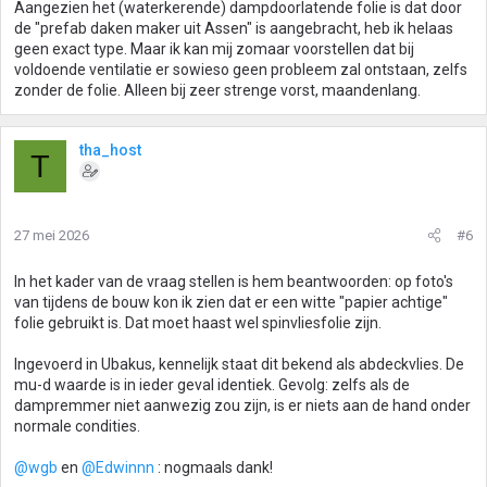
Aangezien het (waterkerende) dampdoorlatende folie is dat door
de "prefab daken maker uit Assen" is aangebracht, heb ik helaas
geen exact type. Maar ik kan mij zomaar voorstellen dat bij
voldoende ventilatie er sowieso geen probleem zal ontstaan, zelfs
zonder de folie. Alleen bij zeer strenge vorst, maandenlang.
tha_host
T
27 mei 2026
#6
In het kader van de vraag stellen is hem beantwoorden: op foto's
van tijdens de bouw kon ik zien dat er een witte "papier achtige"
folie gebruikt is. Dat moet haast wel spinvliesfolie zijn.
Ingevoerd in Ubakus, kennelijk staat dit bekend als abdeckvlies. De
mu-d waarde is in ieder geval identiek. Gevolg: zelfs als de
dampremmer niet aanwezig zou zijn, is er niets aan de hand onder
normale condities.
@wgb
en
@Edwinnn
: nogmaals dank!