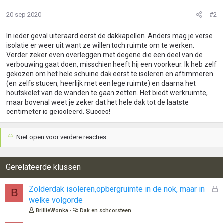
20 sep 2020
#2
In ieder geval uiteraard eerst de dakkapellen. Anders mag je verse
isolatie er weer uit want ze willen toch ruimte om te werken.
Verder zeker even overleggen met degene die een deel van de
verbouwing gaat doen, misschien heeft hij een voorkeur. Ik heb zelf
gekozen om het hele schuine dak eerst te isoleren en aftimmeren
(en zelfs stucen, heerlijk met een lege ruimte) en daarna het
houtskelet van de wanden te gaan zetten. Het biedt werkruimte,
maar bovenal weet je zeker dat het hele dak tot de laatste
centimeter is geïsoleerd. Succes!
Niet open voor verdere reacties.
Gerelateerde klussen
G
Zolderdak isoleren,opbergruimte in de nok, maar in
B
e
welke volgorde
s
BrillieWonka
Dak en schoorsteen
l