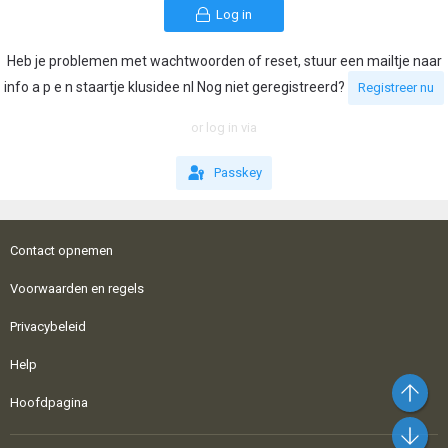
Log in
Heb je problemen met wachtwoorden of reset, stuur een mailtje naar
info a p e n staartje klusidee nl Nog niet geregistreerd?
Registreer nu
or log in via
Passkey
Contact opnemen
Voorwaarden en regels
Privacybeleid
Help
Bo
Hoofdpagina
On