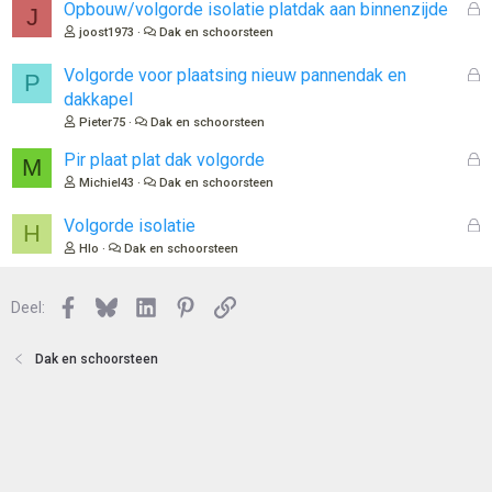
o
G
Opbouw/volgorde isolatie platdak aan binnenzijde
J
t
e
joost1973
Dak en schoorsteen
e
s
n
l
G
Volgorde voor plaatsing nieuw pannendak en
P
o
e
dakkapel
t
s
Pieter75
Dak en schoorsteen
e
l
n
o
G
Pir plaat plat dak volgorde
M
t
e
Michiel43
Dak en schoorsteen
e
s
n
l
G
Volgorde isolatie
H
o
e
Hlo
Dak en schoorsteen
t
s
e
l
n
Facebook
Bluesky
LinkedIn
Pinterest
Link
o
Deel:
t
e
Dak en schoorsteen
n