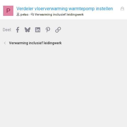
e
s
n
l
G
Verdeler vloerverwarming warmtepomp instellen
P
o
e
petas
Verwarming inclusief leidingwerk
t
s
e
l
n
Facebook
Bluesky
LinkedIn
Pinterest
Link
o
Deel:
t
e
Verwarming inclusief leidingwerk
n