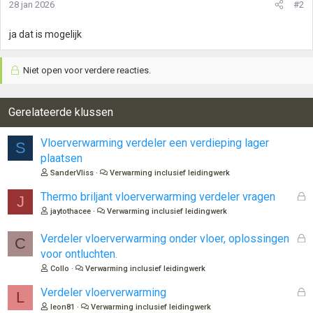
28 jan 2026
#2
ja dat is mogelijk
Niet open voor verdere reacties.
Gerelateerde klussen
Vloerverwarming verdeler een verdieping lager
S
plaatsen
SanderVliss
Verwarming inclusief leidingwerk
G
Thermo briljant vloerverwarming verdeler vragen
J
e
jaytothacee
Verwarming inclusief leidingwerk
s
l
G
Verdeler vloerverwarming onder vloer, oplossingen
C
o
e
voor ontluchten.
t
s
Collo
Verwarming inclusief leidingwerk
e
l
n
o
G
Verdeler vloerverwarming
L
t
e
leon81
Verwarming inclusief leidingwerk