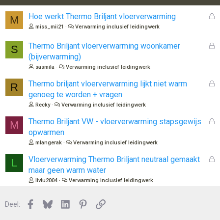
G
Hoe werkt Thermo Briljant vloerverwarming
M
e
miss_mii21
Verwarming inclusief leidingwerk
s
l
G
Thermo Briljant vloerverwarming woonkamer
S
o
e
(bijverwarming)
t
s
sasmila
Verwarming inclusief leidingwerk
e
l
n
o
G
Thermo briljant vloerverwarming lijkt niet warm
R
t
e
genoeg te worden + vragen
e
s
Recky
Verwarming inclusief leidingwerk
n
l
o
G
Thermo Briljant VW - vloerverwarming stapsgewijs
M
t
e
opwarmen
e
s
mlangerak
Verwarming inclusief leidingwerk
n
l
o
G
Vloerverwarming Thermo Briljant neutraal gemaakt
L
t
e
maar geen warm water
e
s
liviu2004
Verwarming inclusief leidingwerk
n
l
o
Facebook
Bluesky
LinkedIn
Pinterest
Link
Deel:
t
e