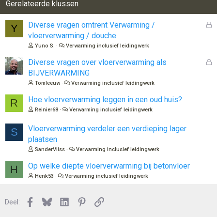
Gerelateerde klussen
G
Diverse vragen omtrent Verwarming /
Y
e
vloerverwarming / douche
s
Yuno S.
Verwarming inclusief leidingwerk
l
o
G
Diverse vragen over vloerverwarming als
t
e
BIJVERWARMING
e
s
Tomleeuw
Verwarming inclusief leidingwerk
n
l
o
Hoe vloerverwarming leggen in een oud huis?
R
t
Reinier68
Verwarming inclusief leidingwerk
e
n
Vloerverwarming verdeler een verdieping lager
S
plaatsen
SanderVliss
Verwarming inclusief leidingwerk
Op welke diepte vloerverwarming bij betonvloer
H
Henk53
Verwarming inclusief leidingwerk
Facebook
Bluesky
LinkedIn
Pinterest
Link
Deel: