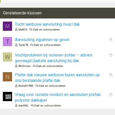
Gerelateerde klussen
Tocht aanbouw aansluiting muur/dak
M
Matt13
Dak en schoorsteen
G
Aansluiting zijpannen op gevel
T
e
Tarik78
Dak en schoorsteen
s
l
G
Vochtprobleem bij isoleren zolder – advies
W
o
e
gevraagd (laatste aansluiting bij dak
t
s
WvGroen
Dak en schoorsteen
e
l
n
o
G
Platte dak nieuwe aanbouw buren aansluiten op
N
t
e
ons bestaande platte dak
e
s
NielsR1989
Dak en schoorsteen
n
l
o
G
Vraag over isolatie rondom en aansluiten prefab
t
e
polyster dakkapel
e
s
martiNL
Dak en schoorsteen
n
l
o