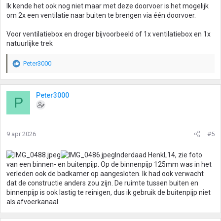
Ik kende het ook nog niet maar met deze doorvoer is het mogelijk
om 2x een ventilatie naar buiten te brengen via één doorvoer.
Voor ventilatiebox en droger bijvoorbeeld of 1x ventilatiebox en 1x
natuurlijke trek
Peter3000
W
a
a
r
Peter3000
P
d
e
r
i
9 apr 2026
#5
n
g
Inderdaad HenkL14, zie foto
e
van een binnen- en buitenpijp. Op de binnenpijp 125mm was in het
n
verleden ook de badkamer op aangesloten. Ik had ook verwacht
:
dat de constructie anders zou zijn. De ruimte tussen buiten en
binnenpijp is ook lastig te reinigen, dus ik gebruik de buitenpijp niet
als afvoerkanaal.