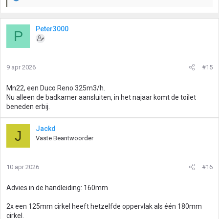
W
a
a
r
Peter3000
P
d
e
r
i
9 apr 2026
#15
n
g
Mn22, een Duco Reno 325m3/h.
e
Nu alleen de badkamer aansluiten, in het najaar komt de toilet
n
beneden erbij.
:
Jackd
J
Vaste Beantwoorder
10 apr 2026
#16
Advies in de handleiding: 160mm
2x een 125mm cirkel heeft hetzelfde oppervlak als één 180mm
cirkel.