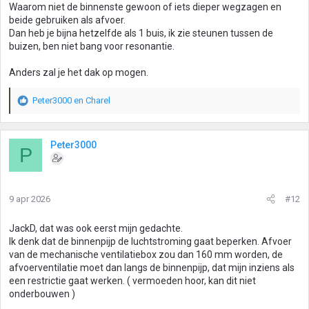
Waarom niet de binnenste gewoon of iets dieper wegzagen en
beide gebruiken als afvoer.
Dan heb je bijna hetzelfde als 1 buis, ik zie steunen tussen de
buizen, ben niet bang voor resonantie.
Anders zal je het dak op mogen.
Peter3000
en
Charel
W
a
a
r
Peter3000
P
d
e
r
i
9 apr 2026
#12
n
g
JackD, dat was ook eerst mijn gedachte.
e
Ik denk dat de binnenpijp de luchtstroming gaat beperken. Afvoer
n
van de mechanische ventilatiebox zou dan 160 mm worden, de
:
afvoerventilatie moet dan langs de binnenpijp, dat mijn inziens als
een restrictie gaat werken. ( vermoeden hoor, kan dit niet
onderbouwen )