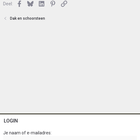
Facebook
Bluesky
LinkedIn
Pinterest
Link
Deel:
t
e
n
Dak en schoorsteen
LOGIN
Je naam of e-mailadres