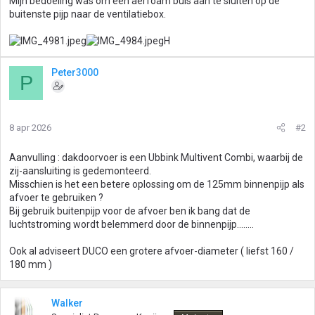
Mijn bedoeling was om een aerfoam buis aan te sluiten op de
buitenste pijp naar de ventilatiebox.
H
Peter3000
P
8 apr 2026
#2
Aanvulling : dakdoorvoer is een Ubbink Multivent Combi, waarbij de
zij-aansluiting is gedemonteerd.
Misschien is het een betere oplossing om de 125mm binnenpijp als
afvoer te gebruiken ?
Bij gebruik buitenpijp voor de afvoer ben ik bang dat de
luchtstroming wordt belemmerd door de binnenpijp……..
Ook al adviseert DUCO een grotere afvoer-diameter ( liefst 160 /
180 mm )
Walker