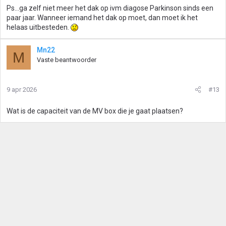
Ps…ga zelf niet meer het dak op ivm diagose Parkinson sinds een
paar jaar. Wanneer iemand het dak op moet, dan moet ik het
helaas uitbesteden.
Mn22
M
Vaste beantwoorder
9 apr 2026
#13
Wat is de capaciteit van de MV box die je gaat plaatsen?