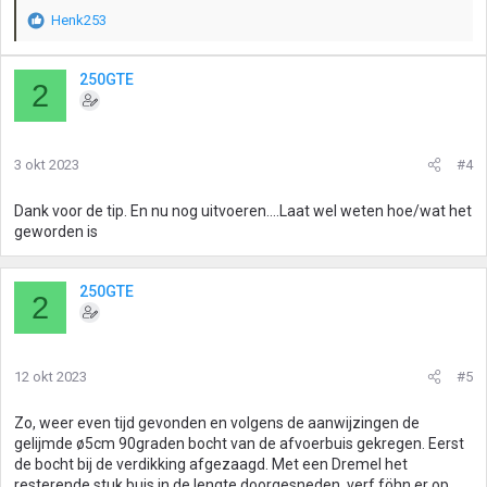
Henk253
W
a
a
250GTE
2
r
d
e
r
3 okt 2023
#4
i
n
g
Dank voor de tip. En nu nog uitvoeren….Laat wel weten hoe/wat het
e
geworden is
n
:
250GTE
2
12 okt 2023
#5
Zo, weer even tijd gevonden en volgens de aanwijzingen de
gelijmde ø5cm 90graden bocht van de afvoerbuis gekregen. Eerst
de bocht bij de verdikking afgezaagd. Met een Dremel het
resterende stuk buis in de lengte doorgesneden, verf föhn er op