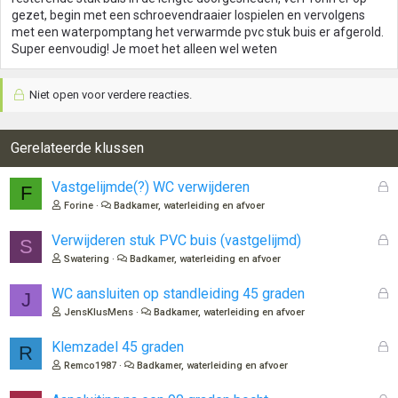
gezet, begin met een schroevendraaier lospielen en vervolgens
met een waterpomptang het verwarmde pvc stuk buis er afgerold.
Super eenvoudig! Je moet het alleen wel weten
Niet open voor verdere reacties.
Gerelateerde klussen
G
Vastgelijmde(?) WC verwijderen
F
e
Forine
Badkamer, waterleiding en afvoer
s
l
G
Verwijderen stuk PVC buis (vastgelijmd)
S
o
e
Swatering
Badkamer, waterleiding en afvoer
t
s
e
l
G
WC aansluiten op standleiding 45 graden
J
n
o
e
JensKlusMens
Badkamer, waterleiding en afvoer
t
s
e
l
G
Klemzadel 45 graden
R
n
o
e
Remco1987
Badkamer, waterleiding en afvoer
t
s
e
l