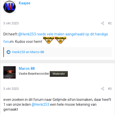
Kaajee
3 okt 2023
#2
Dit heeft
@Henk253
reeds vele malen aangehaald op dit handige
foru
m. Kudos voor hem!
Henk253
en
Marcn.88
W
a
a
r
Marcn.88
d
Vaste Beantwoorder
Moderator
e
r
i
3 okt 2023
#3
n
g
even zoeken in dit forum naar Gelijmde sifon losmaken, daar heeft
e
1 van onze leden
@Henk253
een hele mooie tekening van
n
gemaakt
: