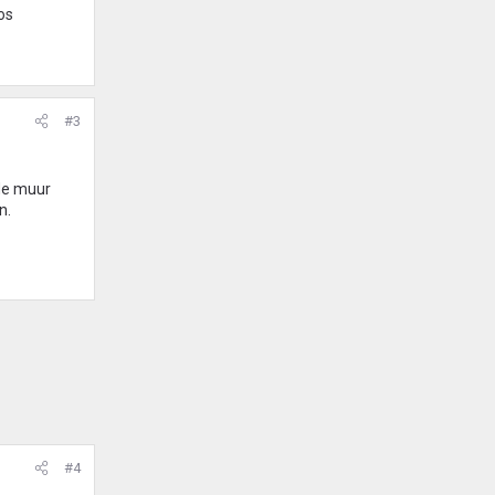
los
#3
de muur
n.
#4