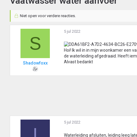
Vaatwasser water aanvoer
Niet open voor verdere reacties.
5 jul 2022
S
Hoi! Ik wil in in mijn woonkamer een va
de waterleiding afgedraaid. Heeft iem
Alvast bedankt
Shadowfoxx
5 jul 2022
I
Waterleiding afsluiten, leiding leeg la