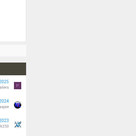
 2025
P
ilers
 2024
aajee
 2023
k253