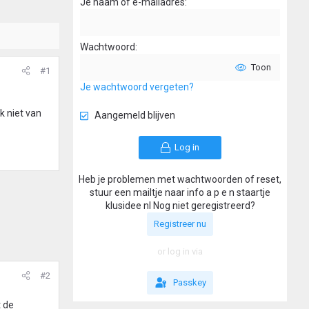
Je naam of e-mailadres
Wachtwoord
Toon
#1
Je wachtwoord vergeten?
k niet van
Aangemeld blijven
Log in
Heb je problemen met wachtwoorden of reset,
stuur een mailtje naar info a p e n staartje
klusidee nl Nog niet geregistreerd?
Registreer nu
or log in via
#2
Passkey
t de