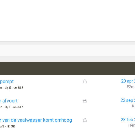
G
fpompt
20 apr
e
P2ma
er
5
818
s
l
G
 afvoert
22 sep
o
e
K
er
1
337
t
s
e
l
G
oer van de vaatwasser komt omhoog
28 feb
n
o
e
Hen
3
3K
t
s
e