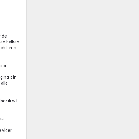
r de
wee balken
ocht, een
ima.
in zit in
alle
ar ik wil
ma.
e vloer