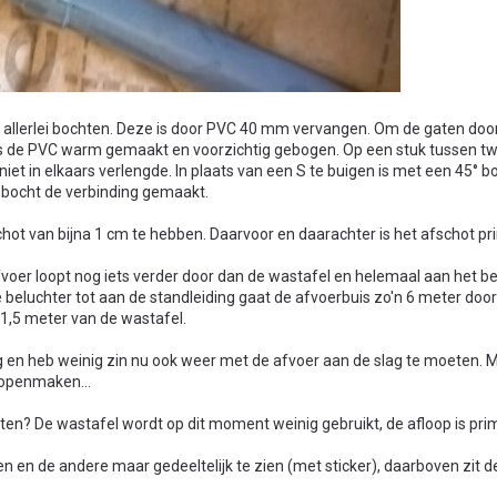
t allerlei bochten. Deze is door PVC 40 mm vervangen. Om de gaten doo
is de PVC warm gemaakt en voorzichtig gebogen. Op een stuk tussen t
et in elkaars verlengde. In plaats van een S te buigen is met een 45° b
 bocht de verbinding gemaakt.
chot van bijna 1 cm te hebben. Daarvoor en daarachter is het afschot pr
voer loopt nog iets verder door dan de wastafel en helemaal aan het beg
beluchter tot aan de standleiding gaat de afvoerbuis zo'n 6 meter door 
 1,5 meter van de wastafel.
ig en heb weinig zin nu ook weer met de afvoer aan de slag te moeten. Ma
 openmaken...
itten? De wastafel wordt op dit moment weinig gebruikt, de afloop is pri
en en de andere maar gedeeltelijk te zien (met sticker), daarboven zit d