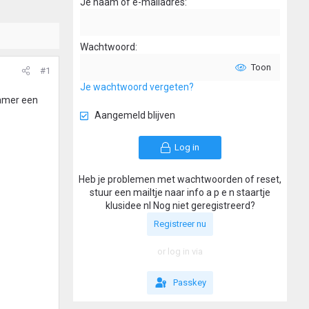
Je naam of e-mailadres
Wachtwoord
Toon
#1
Je wachtwoord vergeten?
kamer een
Aangemeld blijven
Log in
Heb je problemen met wachtwoorden of reset,
stuur een mailtje naar info a p e n staartje
klusidee nl Nog niet geregistreerd?
Registreer nu
or log in via
Passkey