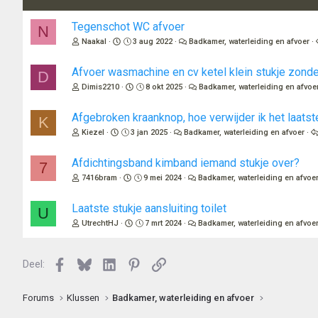
Tegenschot WC afvoer
N
Naakal
3 aug 2022
Badkamer, waterleiding en afvoer
Afvoer wasmachine en cv ketel klein stukje zonde
D
Dimis2210
8 okt 2025
Badkamer, waterleiding en afvoe
Afgebroken kraanknop, hoe verwijder ik het laatst
K
Kiezel
3 jan 2025
Badkamer, waterleiding en afvoer
Afdichtingsband kimband iemand stukje over?
7
7416bram
9 mei 2024
Badkamer, waterleiding en afvoe
Laatste stukje aansluiting toilet
U
UtrechtHJ
7 mrt 2024
Badkamer, waterleiding en afvoe
Facebook
Bluesky
LinkedIn
Pinterest
Link
Deel:
Forums
Klussen
Badkamer, waterleiding en afvoer