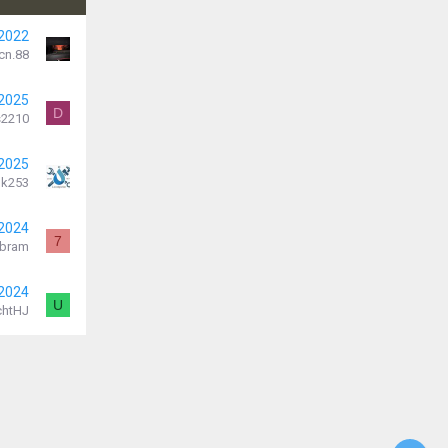
 2022
cn.88
 2025
D
s2210
 2025
k253
 2024
7
bram
 2024
U
chtHJ