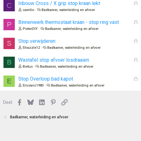
G
Inbouw Cross / X grip stop kraan lekt
C
e
camilio
Badkamer, waterleiding en afvoer
s
l
G
Binnenwerk thermostaat kraan - stop ring vast
P
o
e
PieterDIY
Badkamer, waterleiding en afvoer
t
s
e
l
G
Stop verwijderen
S
n
o
e
Shazzle12
Badkamer, waterleiding en afvoer
t
s
e
l
G
Wastafel stop afvoer losdraaien
B
n
o
e
Bietus
Badkamer, waterleiding en afvoer
t
s
e
l
G
Stop Overloop bad kapot
E
n
o
e
Ericvanc1983
Badkamer, waterleiding en afvoer
t
s
e
l
n
Facebook
Bluesky
LinkedIn
Pinterest
Link
o
Deel:
t
e
Badkamer, waterleiding en afvoer
n