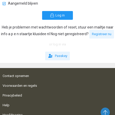
Aangemeld blijven
Log in
Heb je problemen met wachtwoorden of reset, stuur een mailtje naar
info a p e n staartje klusidee nl Nog niet geregistreerd?
Registreer nu
or log in via
Passkey
Contact opnemen
Voorwaarden en regels
Privacybeleid
Help
Bo
Hoofdpagina