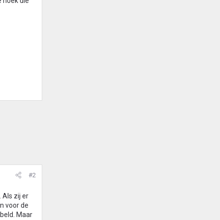
e hoek die
#2
Als zij er
an voor de
bbeld. Maar