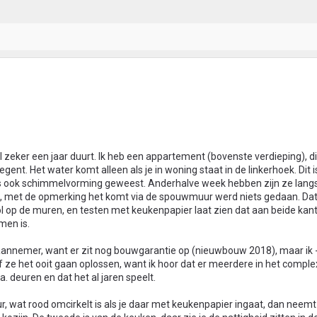
n
zeker een jaar duurt. Ik heb een appartement (bovenste verdieping), di
ent. Het water komt alleen als je in woning staat in de linkerhoek. Dit i
ur is ook schimmelvorming geweest. Anderhalve week hebben zijn ze lan
t, met de opmerking het komt via de spouwmuur werd niets gedaan. Dat
ol op de muren, en testen met keukenpapier laat zien dat aan beide ka
men is.
 aannemer, want er zit nog bouwgarantie op (nieuwbouw 2018), maar ik -
of ze het ooit gaan oplossen, want ik hoor dat er meerdere in het comple
 deuren en dat het al jaren speelt.
eur, wat rood omcirkelt is als je daar met keukenpapier ingaat, dan neem