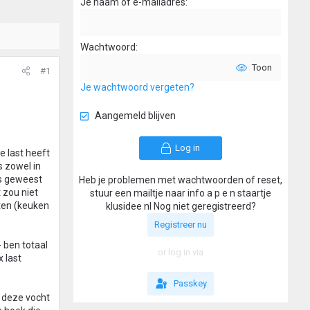
Je naam of e-mailadres
Wachtwoord
Toon
#1
Je wachtwoord vergeten?
Aangemeld blijven
Log in
e last heeft
s zowel in
gs geweest
Heb je problemen met wachtwoorden of reset,
 zou niet
stuur een mailtje naar info a p e n staartje
nten (keuken
klusidee nl Nog niet geregistreerd?
Registreer nu
 ben totaal
or log in via
x last
Passkey
t deze vocht