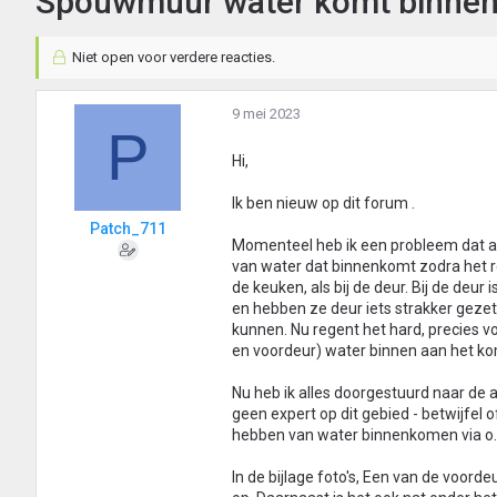
Spouwmuur water komt binne
Niet open voor verdere reacties.
9 mei 2023
P
Hi,
Ik ben nieuw op dit forum .
Patch_711
Momenteel heb ik een probleem dat al 
van water dat binnenkomt zodra het reg
de keuken, als bij de deur. Bij de de
en hebben ze deur iets strakker geze
kunnen. Nu regent het hard, precies v
en voordeur) water binnen aan het ko
Nu heb ik alles doorgestuurd naar de
geen expert op dit gebied - betwijfel 
hebben van water binnenkomen via o.a.
In de bijlage foto's, Een van de voord