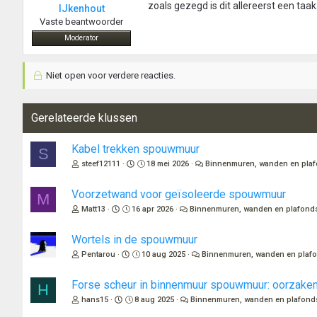
zoals gezegd is dit allereerst een taak
IJkenhout
Vaste beantwoorder
Moderator
Niet open voor verdere reacties.
Gerelateerde klussen
Kabel trekken spouwmuur
S
steef12111
18 mei 2026
Binnenmuren, wanden en pla
Voorzetwand voor geïsoleerde spouwmuur
M
Matt13
16 apr 2026
Binnenmuren, wanden en plafond
Wortels in de spouwmuur
Pentarou
10 aug 2025
Binnenmuren, wanden en plaf
Forse scheur in binnenmuur spouwmuur: oorzaken 
H
hans15
8 aug 2025
Binnenmuren, wanden en plafond