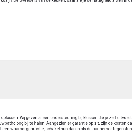
kozijn. De tweede is van de keuken, daar zie je de nattigheid zitten in d
plossen. Wij geven alleen ondersteuning bij klussen die je zelf uitvoert. 
uwpatholoog bij te halen. Aangezien er garantie op zit, zijn de kosten d
t een waarborggarantie, schakel hun dan in als de aannemer tegenstri