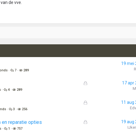
 van de vve.
19 mei
fonds
7
289
G
17 apr
e
M
s
4
289
s
l
G
11 aug
o
e
Ed
onds
3
256
t
s
e
l
G
en reparatie opties
19 aug
n
o
e
IJke
s
1
757
t
s