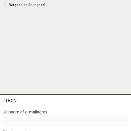
e
Witgoed en Bruingoed
n
LOGIN
Je naam of e-mailadres