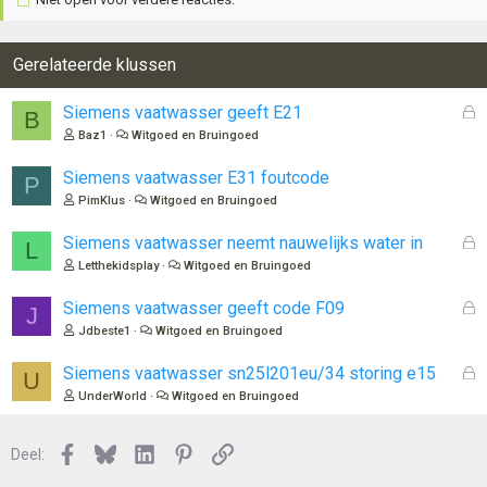
Gerelateerde klussen
G
Siemens vaatwasser geeft E21
B
e
Baz1
Witgoed en Bruingoed
s
l
Siemens vaatwasser E31 foutcode
P
o
PimKlus
Witgoed en Bruingoed
t
e
G
Siemens vaatwasser neemt nauwelijks water in
L
n
e
Letthekidsplay
Witgoed en Bruingoed
s
l
G
Siemens vaatwasser geeft code F09
J
o
e
Jdbeste1
Witgoed en Bruingoed
t
s
e
l
G
Siemens vaatwasser sn25l201eu/34 storing e15
U
n
o
e
UnderWorld
Witgoed en Bruingoed
t
s
e
l
n
Facebook
Bluesky
LinkedIn
Pinterest
Link
o
Deel:
t