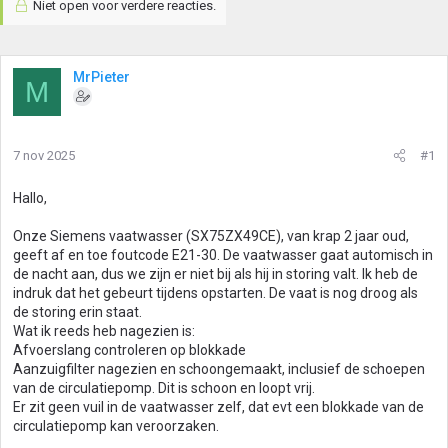
Niet open voor verdere reacties.
MrPieter
M
7 nov 2025
#1
Hallo,
Onze Siemens vaatwasser (SX75ZX49CE), van krap 2 jaar oud,
geeft af en toe foutcode E21-30. De vaatwasser gaat automisch in
de nacht aan, dus we zijn er niet bij als hij in storing valt. Ik heb de
indruk dat het gebeurt tijdens opstarten. De vaat is nog droog als
de storing erin staat.
Wat ik reeds heb nagezien is:
Afvoerslang controleren op blokkade
Aanzuigfilter nagezien en schoongemaakt, inclusief de schoepen
van de circulatiepomp. Dit is schoon en loopt vrij.
Er zit geen vuil in de vaatwasser zelf, dat evt een blokkade van de
circulatiepomp kan veroorzaken.