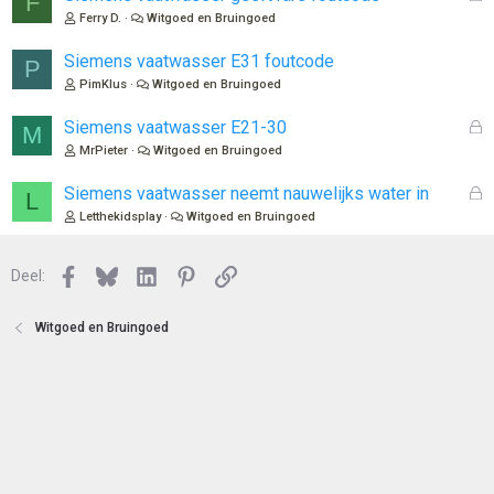
F
o
e
Ferry D.
Witgoed en Bruingoed
t
s
e
l
Siemens vaatwasser E31 foutcode
P
n
o
PimKlus
Witgoed en Bruingoed
t
e
G
Siemens vaatwasser E21-30
M
n
e
MrPieter
Witgoed en Bruingoed
s
l
G
Siemens vaatwasser neemt nauwelijks water in
L
o
e
Letthekidsplay
Witgoed en Bruingoed
t
s
e
l
n
Facebook
Bluesky
LinkedIn
Pinterest
Link
o
Deel:
t
e
Witgoed en Bruingoed
n