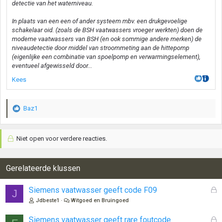
detectie van het waterniveau.
In plaats van een een of ander systeem mbv. een drukgevoelige
schakelaar oid. (zoals de BSH vaatwassers vroeger werkten) doen de
moderne vaatwassers van BSH (en ook sommige andere merken) de
niveaudetectie door middel van stroommeting aan de hittepomp
(eigenlijke een combinatie van spoelpomp en verwarmingselement),
eventueel afgewisseld door...
Kees
Baz1
W
a
a
Niet open voor verdere reacties.
r
d
e
r
Gerelateerde klussen
i
n
G
Siemens vaatwasser geeft code F09
J
g
e
Jdbeste1
Witgoed en Bruingoed
e
s
n
l
G
Siemens vaatwasser geeft rare foutcode
: