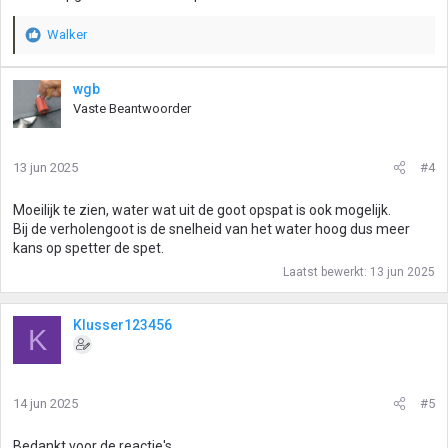
Walker
W
a
a
wgb
r
Vaste Beantwoorder
d
e
r
13 jun 2025
#4
i
n
g
Moeilijk te zien, water wat uit de goot opspat is ook mogelijk.
e
Bij de verholengoot is de snelheid van het water hoog dus meer
n
kans op spetter de spet.
:
Laatst bewerkt:
13 jun 2025
Klusser123456
K
14 jun 2025
#5
Bedankt voor de reactie's.