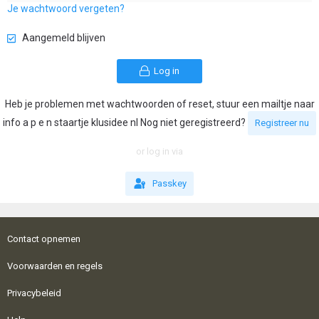
Je wachtwoord vergeten?
Aangemeld blijven
Log in
Heb je problemen met wachtwoorden of reset, stuur een mailtje naar
info a p e n staartje klusidee nl Nog niet geregistreerd?
Registreer nu
or log in via
Passkey
Contact opnemen
Voorwaarden en regels
Privacybeleid