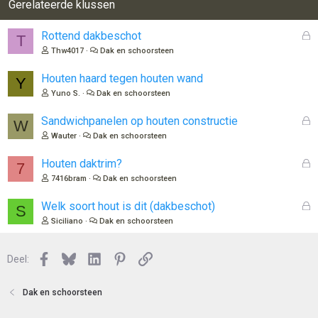
Gerelateerde klussen
G
Rottend dakbeschot
T
e
Thw4017
Dak en schoorsteen
s
l
Houten haard tegen houten wand
Y
o
Yuno S.
Dak en schoorsteen
t
e
G
Sandwichpanelen op houten constructie
W
n
e
Wauter
Dak en schoorsteen
s
l
G
Houten daktrim?
7
o
e
7416bram
Dak en schoorsteen
t
s
e
l
G
Welk soort hout is dit (dakbeschot)
S
n
o
e
Siciliano
Dak en schoorsteen
t
s
e
l
n
Facebook
Bluesky
LinkedIn
Pinterest
Link
o
Deel:
t
e
Dak en schoorsteen
n