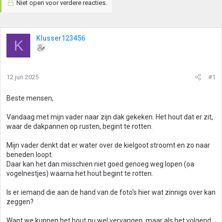
Niet open voor verdere reacties.
Klusser123456
K
12 jun 2025
#1
Beste mensen,
Vandaag met mijn vader naar zijn dak gekeken. Het hout dat er zit,
waar de dakpannen op rusten, begint te rotten.
Mijn vader denkt dat er water over de kielgoot stroomt en zo naar
beneden loopt.
Daar kan het dan misschien niet goed genoeg weg lopen (oa
vogelnestjes) waarna het hout begint te rotten.
Is er iemand die aan de hand van de foto's hier wat zinnigs over kan
zeggen?
Want we kunnen het hout nu wel vervangen, maar als het volgend