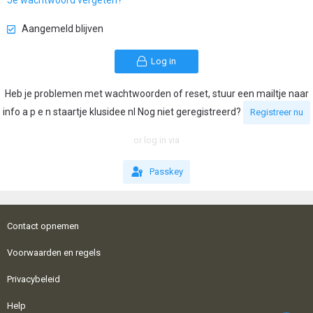
Je wachtwoord vergeten?
Aangemeld blijven
Log in
Heb je problemen met wachtwoorden of reset, stuur een mailtje naar
info a p e n staartje klusidee nl Nog niet geregistreerd?
Registreer nu
or log in via
Passkey
Contact opnemen
Voorwaarden en regels
Privacybeleid
Help