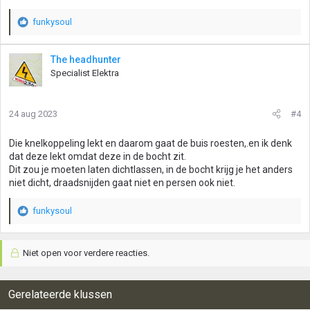
funkysoul
W
a
a
The headhunter
r
Specialist Elektra
d
e
r
24 aug 2023
#4
i
n
g
Die knelkoppeling lekt en daarom gaat de buis roesten,.en ik denk
e
dat deze lekt omdat deze in de bocht zit.
n
Dit zou je moeten laten dichtlassen, in de bocht krijg je het anders
:
niet dicht, draadsnijden gaat niet en persen ook niet.
funkysoul
W
a
a
Niet open voor verdere reacties.
r
d
e
r
Gerelateerde klussen
i