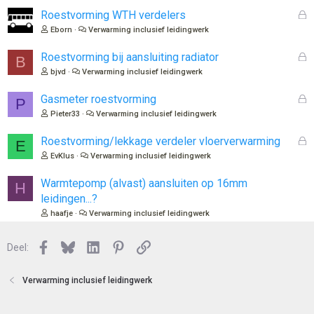
n
G
Roestvorming WTH verdelers
g
e
Eborn
Verwarming inclusief leidingwerk
e
s
n
l
G
Roestvorming bij aansluiting radiator
:
B
o
e
bjvd
Verwarming inclusief leidingwerk
t
s
e
l
G
Gasmeter roestvorming
P
n
o
e
Pieter33
Verwarming inclusief leidingwerk
t
s
e
l
G
Roestvorming/lekkage verdeler vloerverwarming
E
n
o
e
EvKlus
Verwarming inclusief leidingwerk
t
s
e
l
Warmtepomp (alvast) aansluiten op 16mm
H
n
o
leidingen...?
t
haafje
Verwarming inclusief leidingwerk
e
n
Facebook
Bluesky
LinkedIn
Pinterest
Link
Deel:
Verwarming inclusief leidingwerk