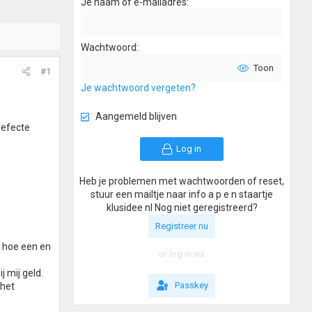
Je naam of e-mailadres
Wachtwoord
Toon
#1
Je wachtwoord vergeten?
Aangemeld blijven
defecte
Log in
Heb je problemen met wachtwoorden of reset,
stuur een mailtje naar info a p e n staartje
klusidee nl Nog niet geregistreerd?
Registreer nu
n hoe een en
or log in via
j mij geld.
Passkey
 het