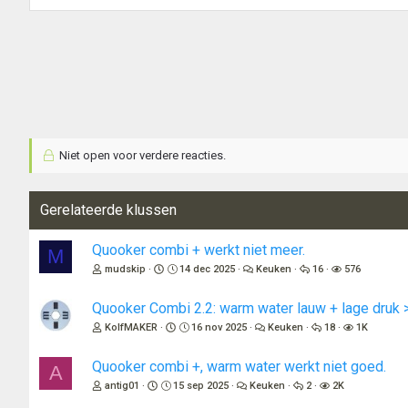
Niet open voor verdere reacties.
Gerelateerde klussen
Quooker combi + werkt niet meer.
M
mudskip
14 dec 2025
Keuken
16
576
Quooker Combi 2.2: warm water lauw + lage druk 
KolfMAKER
16 nov 2025
Keuken
18
1K
Quooker combi +, warm water werkt niet goed.
A
antig01
15 sep 2025
Keuken
2
2K