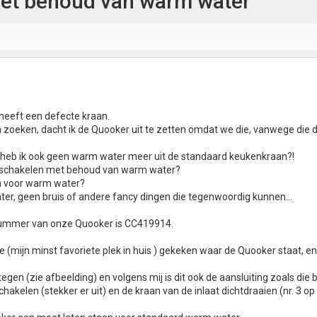
et behoud van warm water
heeft een defecte kraan.
 zoeken, dacht ik de Quooker uit te zetten omdat we die, vanwege die 
 heb ik ook geen warm water meer uit de standaard keukenkraan?!
uitschakelen met behoud van warm water?
an voor warm water?
er, geen bruis of andere fancy dingen die tegenwoordig kunnen...
nummer van onze Quooker is CC419914.
je (mijn minst favoriete plek in huis ) gekeken waar de Quooker staat, e
en (zie afbeelding) en volgens mij is dit ook de aansluiting zoals die bi
akelen (stekker er uit) en de kraan van de inlaat dichtdraaien (nr. 3 op