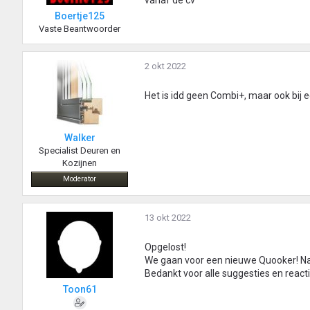
vanaf de cv
Boertje125
Vaste Beantwoorder
2 okt 2022
Het is idd geen Combi+, maar ook bij
Walker
Specialist Deuren en
Kozijnen
Moderator
13 okt 2022
Opgelost!
We gaan voor een nieuwe Quooker! Na a
Bedankt voor alle suggesties en reacti
Toon61