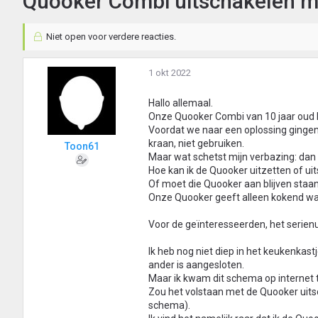
Quooker Combi uitschakelen m
Niet open voor verdere reacties.
1 okt 2022
Hallo allemaal.
Onze Quooker Combi van 10 jaar oud 
Voordat we naar een oplossing gingen
kraan, niet gebruiken.
Toon61
Maar wat schetst mijn verbazing: dan
Hoe kan ik de Quooker uitzetten of 
Of moet die Quooker aan blijven sta
Onze Quooker geeft alleen kokend wat
Voor de geïnteresseerden, het serie
Ik heb nog niet diep in het keukenkast
ander is aangesloten.
Maar ik kwam dit schema op internet teg
Zou het volstaan met de Quooker uitsch
schema).