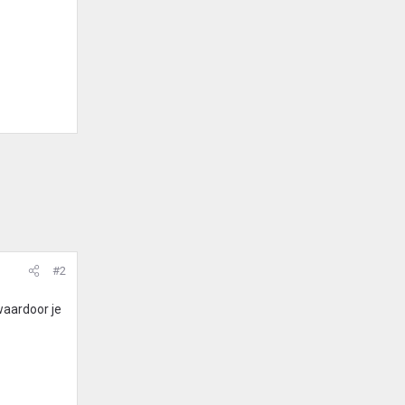
#2
waardoor je