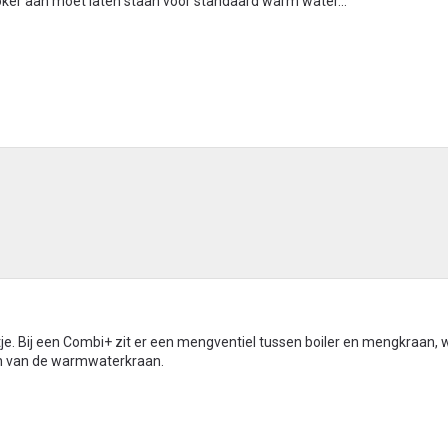
uooker aan moet laten staan voor standaard warm water...
tje. Bij een Combi+ zit er een mengventiel tussen boiler en mengkraan, 
nen van de warmwaterkraan.