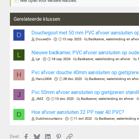
Niet open voor verdere reacties.
Gerelateerde klussen
Douchegoot met 50 mm PVC afvoer aansluiten op 
D
DouweDv
15 sep 2025
Badkamer, waterleiding en afvo
Nieuwe badkamer, PVC afvoer aansluiten op oude 
L
Lyr
18 sep 2024
Badkamer, waterleiding en afvoer
Pvc afvoer douche 40mm aansluiten op gietijzere
H
Hans2404
28 dec 2023
Badkamer, waterleiding en afvo
Pvc 50mm afvoer aansluiten op gietijzeren standl
J
JMZ
10 dec 2023
Badkamer, waterleiding en afvoer
Hoe afvoer aansluiten 32 PP naar 40 PVC?
D
Dutchmountains
11 mrt 2023
Badkamer, waterleiding e
Facebook
Bluesky
LinkedIn
Pinterest
Link
Deel: