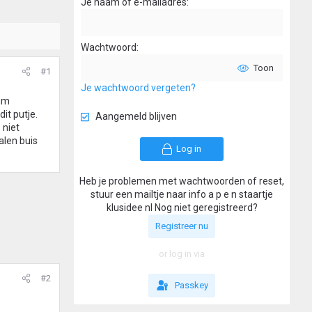
Je naam of e-mailadres
Wachtwoord
Toon
#1
Je wachtwoord vergeten?
 mm
it putje.
Aangemeld blijven
 niet
alen buis
Log in
Heb je problemen met wachtwoorden of reset,
stuur een mailtje naar info a p e n staartje
klusidee nl Nog niet geregistreerd?
Registreer nu
or log in via
#2
Passkey