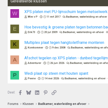
Gerelateerde klussen
XPS platen met PU-lijmschuim tegen metselwerk i
W
Wim v P
11 mrt 2017
Badkamer, waterleiding en afvoer
Hoe bevestig ik groene platen tegen betonnen 
E
Erik73
20 jul 2009
Badkamer, waterleiding en afvoer
Multiplex plaat tegen hangtoiletframe monteren
K
Komkommer
9 dec 2008
Badkamer, waterleiding en af
Afschot tegelen op XPS platen - dunbed tegellijm
A
Adventurer
26 jun 2026
Badkamer, waterleiding en afv
Wedi plaat op steen met houten spant
P
Peene
14 mei 2026
Badkamer, waterleiding en afvoer
Facebook
Bluesky
LinkedIn
Pinterest
Link
Deel:
Forums
Klussen
Badkamer, waterleiding en afvoer