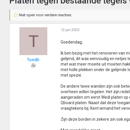
Platen tegen bestaande tegels
Niet open voor verdere reacties.
12 jun 2023
T
Goedendag,
Ik ben bezig met het renoveren van m
gelijmd, dit was eenvoudig en netjes 
TomBr
met wat meer moeite uit moeten hakke
met holle plekken onder de gelijmde t
met spezie.
De andere twee wanden zijn ook betegel
overheen willen tegelen. Het zijn redeli
aangeraden om eerst Wedi platen op de
Qboard platen. Naast dat deze toeganke
vraagtekens bij. Kent iemand het ver
Zijn deze borden in zekere zin ook ega