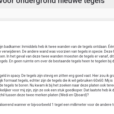
 voor ondergrond nieuwe tegels
ijn badkamer. Inmiddels heb ik twee wanden van de tegels ontdaan. É
te verwijderen. De andere wand was voorzien van tegels in specie. Deze h
n. In het geval van deze twee wanden moesten de tegels er vanaf, dit
egels. En geen ruimte om over de bestaande tegels heen te tegelen bij
d in spacy. De tegels zijn stevig en zitten erg goed vast. Hier zou ik g
jk formaat tegels, echter zijn de tegels die ik wil gebruiken 60x60. Mij is
 tegels te boren. Nu kwam ik bij het zoeken naar deze platen ook terec
lijker voor mij zijn, zijn ze ook een stuk goedkoper. Dat laatste heb ik 
schil tussen deze twee merken platen (Wedi en Qboard)?
liserend wanner er bijvoorbeeld 1 tegel een millimeter voor de andere te