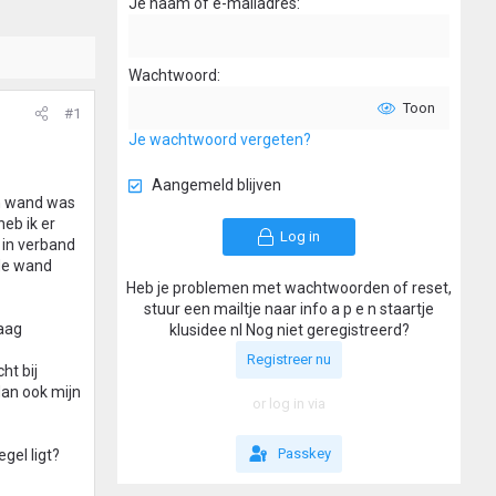
Je naam of e-mailadres
Wachtwoord
Toon
#1
Je wachtwoord vergeten?
Aangemeld blijven
én wand was
eb ik er
Log in
 in verband
 de wand
Heb je problemen met wachtwoorden of reset,
stuur een mailtje naar info a p e n staartje
raag
klusidee nl Nog niet geregistreerd?
Registreer nu
ht bij
dan ook mijn
or log in via
Passkey
gel ligt?