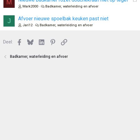
M
e
Mark2000
Badkamer, waterleiding en afvoer
s
l
Afvoer nieuwe spoelbak keuken past niet
J
o
Jari12
Badkamer, waterleiding en afvoer
t
e
n
Facebook
Bluesky
LinkedIn
Pinterest
Link
Deel:
Badkamer, waterleiding en afvoer