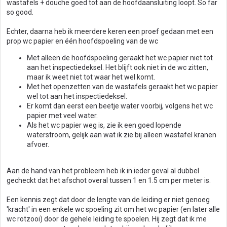
wastafels + douche goed tot aan de hoofdaansluiting loopt. So far
so good.
Echter, daarna heb ik meerdere keren een proef gedaan met een
prop wc papier en één hoofdspoeling van de wc
Met alleen de hoofdspoeling geraakt het wc papier niet tot
aan het inspectiedeksel. Het blijft ook niet in de wc zitten,
maar ik weet niet tot waar het wel komt.
Met het openzetten van de wastafels geraakt het wc papier
wel tot aan het inspectiedeksel.
Er komt dan eerst een beetje water voorbij, volgens het wc
papier met veel water.
Als het wc papier weg is, zie ik een goed lopende
waterstroom, gelijk aan wat ik zie bij alleen wastafel kranen
afvoer.
Aan de hand van het probleem heb ik in ieder geval al dubbel
gecheckt dat het afschot overal tussen 1 en 1.5 cm per meter is.
Een kennis zegt dat door de lengte van de leiding er niet genoeg
'kracht' in een enkele wc spoeling zit om het wc papier (en later alle
wc rotzooi) door de gehele leiding te spoelen. Hij zegt dat ik me