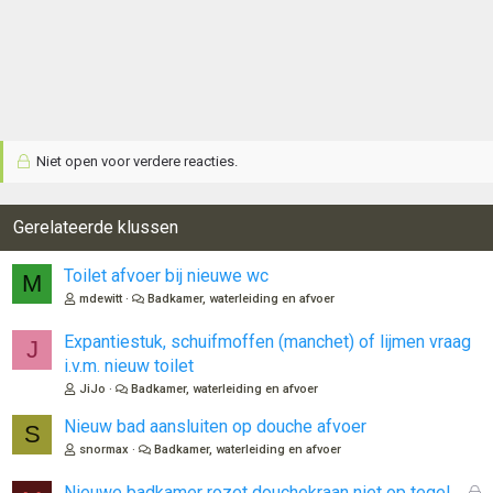
Niet open voor verdere reacties.
Gerelateerde klussen
Toilet afvoer bij nieuwe wc
M
mdewitt
Badkamer, waterleiding en afvoer
Expantiestuk, schuifmoffen (manchet) of lijmen vraag
J
i.v.m. nieuw toilet
JiJo
Badkamer, waterleiding en afvoer
Nieuw bad aansluiten op douche afvoer
S
snormax
Badkamer, waterleiding en afvoer
G
Nieuwe badkamer rozet douchekraan niet op tegel