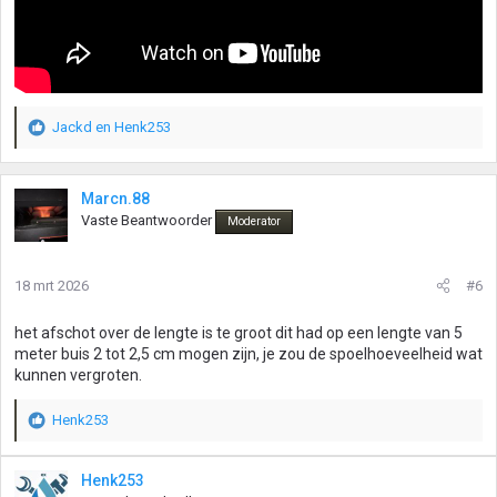
Jackd
en
Henk253
W
a
a
r
Marcn.88
d
Vaste Beantwoorder
Moderator
e
r
i
18 mrt 2026
#6
n
g
het afschot over de lengte is te groot dit had op een lengte van 5
e
meter buis 2 tot 2,5 cm mogen zijn, je zou de spoelhoeveelheid wat
n
kunnen vergroten.
:
Henk253
W
a
a
Henk253
r