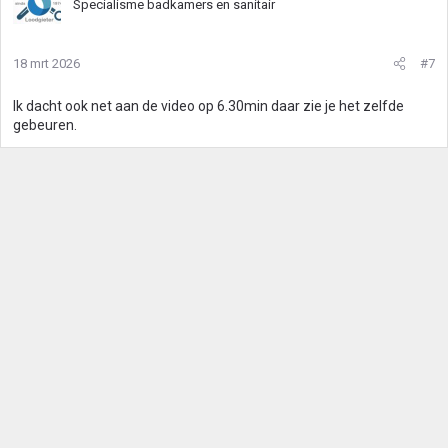
Specialisme badkamers en sanitair
d
e
r
18 mrt 2026
#7
i
n
g
Ik dacht ook net aan de video op 6.30min daar zie je het zelfde
e
gebeuren.
n
: