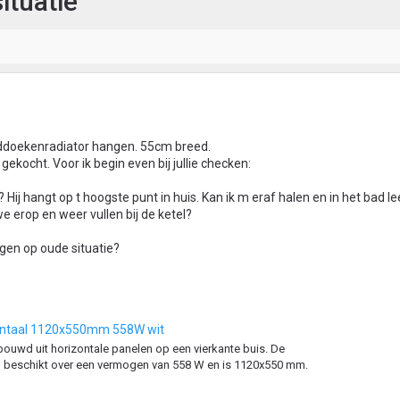
ituatie
ddoekenradiator hangen. 55cm breed.
ekocht. Voor ik begin even bij jullie checken:
j hangt op t hoogste punt in huis. Kan ik m eraf halen en in het bad le
e erop en weer vullen bij de ketel?
ngen op oude situatie?
zontaal 1120x550mm 558W wit
ouwd uit horizontale panelen op een vierkante buis. De
6) beschikt over een vermogen van 558 W en is 1120x550 mm.