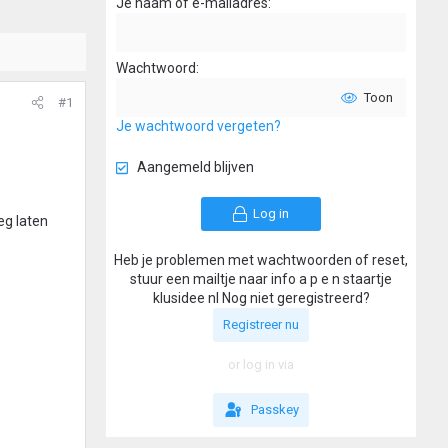
Je naam of e-mailadres
Wachtwoord
Toon
#1
Je wachtwoord vergeten?
Aangemeld blijven
Log in
eg laten
Heb je problemen met wachtwoorden of reset,
stuur een mailtje naar info a p e n staartje
klusidee nl Nog niet geregistreerd?
Registreer nu
or log in via
Passkey