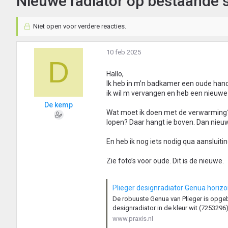
Nieuwe radiator op bestaande s
Niet open voor verdere reacties.
10 feb 2025
D
Hallo,
Ik heb in m’n badkamer een oude han
ik wil m vervangen en heb een nieuwe g
De kemp
Wat moet ik doen met de verwarming? Hi
lopen? Daar hangt ie boven. Dan nieuw
En heb ik nog iets nodig qua aansluiti
Zie foto’s voor oude. Dit is de nieuwe.
Plieger designradiator Genua hori
De robuuste Genua van Plieger is opgeb
designradiator in de kleur wit (725329
www.praxis.nl