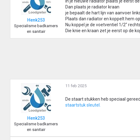
In je nieuwe radiator plaats je eerst d
Dan plaats je radiator kraan
je bepaalt de hart lijn van aanvoer lin
Plaats dan radiator en koppelt hem op
Henk253
Nu koppel je de voetventiel 1/2" rechts
Specialisme badkamers
Die knie en kraan zet je eerst op de ko
en sanitair
11 feb 2025
De staart stukken heb speciaal gereed
staartstuk sleutel.
Henk253
Specialisme badkamers
en sanitair