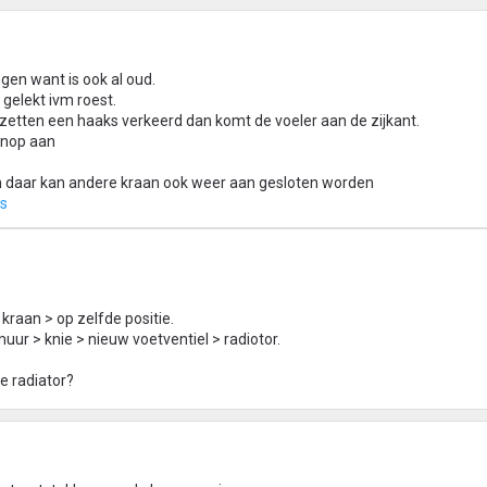
gen want is ook al oud.
 gelekt ivm roest.
zetten een haaks verkeerd dan komt de voeler aan de zijkant.
 knop aan
en daar kan andere kraan ook weer aan gesloten worden
ts
kraan > op zelfde positie.
muur > knie > nieuw voetventiel > radiotor.
de radiator?