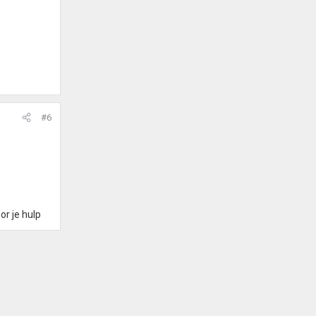
#6
or je hulp