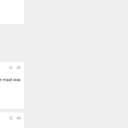
#2
ële maat was
#3