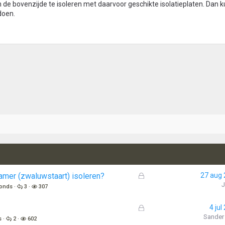
 de bovenzijde te isoleren met daarvoor geschikte isolatieplaten. Dan 
doen.
G
amer (zwaluwstaart) isoleren?
27 aug
e
fonds
3
307
s
l
G
4 jul
o
e
Sander
s
2
602
t