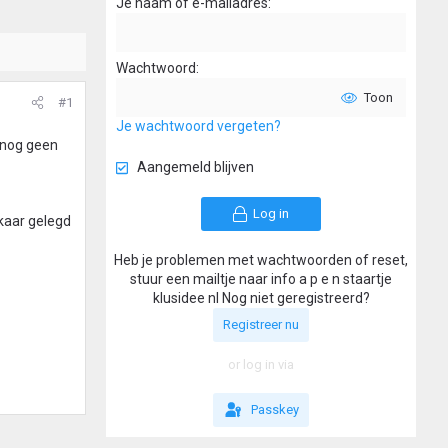
Je naam of e-mailadres
Wachtwoord
Toon
#1
Je wachtwoord vergeten?
k nog geen
Aangemeld blijven
Log in
kaar gelegd
Heb je problemen met wachtwoorden of reset,
stuur een mailtje naar info a p e n staartje
klusidee nl Nog niet geregistreerd?
Registreer nu
or log in via
Passkey