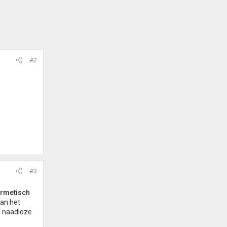
#2
#3
rmetisch
van het
e naadloze