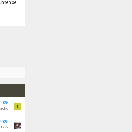
kunnen de
 2025
J
Jackd
 2025
 1972