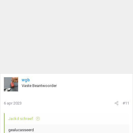
n
g
e
n
:
wgb
Vaste Beantwoorder
6 apr 2023
#11
Jackd schreef:
gealucasseerd