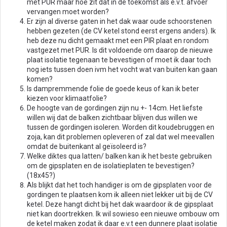
met PUR maar hoe zit dat in de toekomst als e.v.t. afvoer
vervangen moet worden?
Er zijn al diverse gaten in het dak waar oude schoorstenen
hebben gezeten (de CV ketel stond eerst ergens anders). Ik
heb deze nu dicht gemaakt met een PIR plaat en rondom
vastgezet met PUR. Is dit voldoende om daarop de nieuwe
plaat isolatie tegenaan te bevestigen of moet ik daar toch
nog iets tussen doen ivm het vocht wat van buiten kan gaan
komen?
Is dampremmende folie de goede keus of kan ik beter
kiezen voor klimaatfolie?
De hoogte van de gordingen zijn nu +- 14cm. Het liefste
willen wij dat de balken zichtbaar blijven dus willen we
tussen de gordingen isoleren. Worden dit koudebruggen en
zoja, kan dit problemen opleveren of zal dat wel meevallen
omdat de buitenkant al geïsoleerd is?
Welke diktes qua latten/ balken kan ik het beste gebruiken
om de gipsplaten en de isolatieplaten te bevestigen?
(18x45?)
Als blijkt dat het toch handiger is om de gipsplaten voor de
gordingen te plaatsen kom ik alleen niet lekker uit bij de CV
ketel. Deze hangt dicht bij het dak waardoor ik de gipsplaat
niet kan doortrekken. Ik wil sowieso een nieuwe ombouw om
de ketel maken zodat ik daar e.v.t een dunnere plaat isolatie