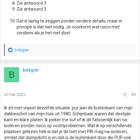
Zie antwoord 3
Zie antwoord 3
Dat is lastig te zeggen zonder verdere details, maar in
principe is dat niet nodig. Je voorkomt wat risico met
condens als je het niet doet.
bdegier
W
a
a
r
bdegier
B
d
e
r
i
20 feb 2023
#3
n
g
Ik zit met vrijwel dezelfde situatie: pur aan de buitenkant van mijn
e
dakbeschot van mijn huis uit 1980. Schijnbaar waren dat destijds
n
kant en klare platen. Ik pieker me suf of ik dit fatsoenlijk kan na-
:
isoleren zonder risico op vochtproblemen. Wat ik op verschillende
plaatsen gelezen heb is dat je dit niet met PIR mag na-isoleren,
omdat dat dampdicht is en dat is de buitenkant door die PUR ook.