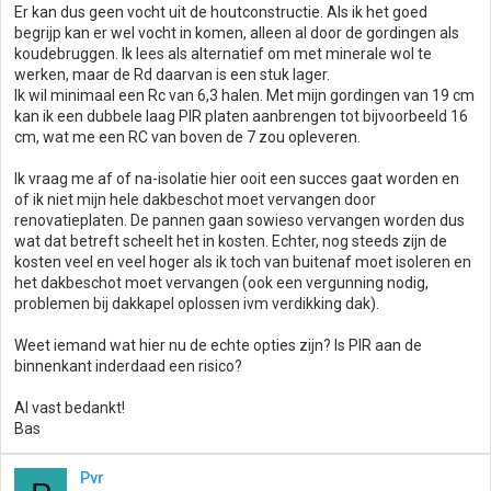
Er kan dus geen vocht uit de houtconstructie. Als ik het goed
begrijp kan er wel vocht in komen, alleen al door de gordingen als
koudebruggen. Ik lees als alternatief om met minerale wol te
werken, maar de Rd daarvan is een stuk lager.
Ik wil minimaal een Rc van 6,3 halen. Met mijn gordingen van 19 cm
kan ik een dubbele laag PIR platen aanbrengen tot bijvoorbeeld 16
cm, wat me een RC van boven de 7 zou opleveren.
Ik vraag me af of na-isolatie hier ooit een succes gaat worden en
of ik niet mijn hele dakbeschot moet vervangen door
renovatieplaten. De pannen gaan sowieso vervangen worden dus
wat dat betreft scheelt het in kosten. Echter, nog steeds zijn de
kosten veel en veel hoger als ik toch van buitenaf moet isoleren en
het dakbeschot moet vervangen (ook een vergunning nodig,
problemen bij dakkapel oplossen ivm verdikking dak).
Weet iemand wat hier nu de echte opties zijn? Is PIR aan de
binnenkant inderdaad een risico?
Al vast bedankt!
Bas
Pvr