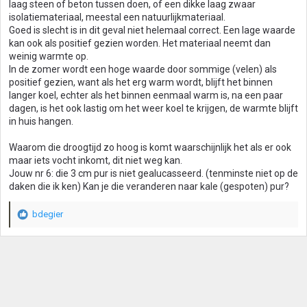
laag steen of beton tussen doen, of een dikke laag zwaar
isolatiemateriaal, meestal een natuurlijkmateriaal.
Goed is slecht is in dit geval niet helemaal correct. Een lage waarde
kan ook als positief gezien worden. Het materiaal neemt dan
weinig warmte op.
In de zomer wordt een hoge waarde door sommige (velen) als
positief gezien, want als het erg warm wordt, blijft het binnen
langer koel, echter als het binnen eenmaal warm is, na een paar
dagen, is het ook lastig om het weer koel te krijgen, de warmte blijft
in huis hangen.
Waarom die droogtijd zo hoog is komt waarschijnlijk het als er ook
maar iets vocht inkomt, dit niet weg kan.
Jouw nr 6: die 3 cm pur is niet gealucasseerd. (tenminste niet op de
daken die ik ken) Kan je die veranderen naar kale (gespoten) pur?
bdegier
W
a
a
r
d
e
r
i