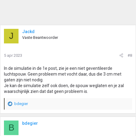
Jackd
J
Vaste Beantwoorder
5 apr 2023
#8
In de simulatie in de 1e post, zie je een niet geventileerde
luchtspouw. Geen probleem met vocht daar, dus die 3 cm met
gaten zijn niet nodig.
Je kan de simulatie zelf ook doen, de spouw weglaten en je zal
waarschijnlijk zien dat dat geen probleem is.
bdegier
W
a
a
r
bdegier
B
d
e