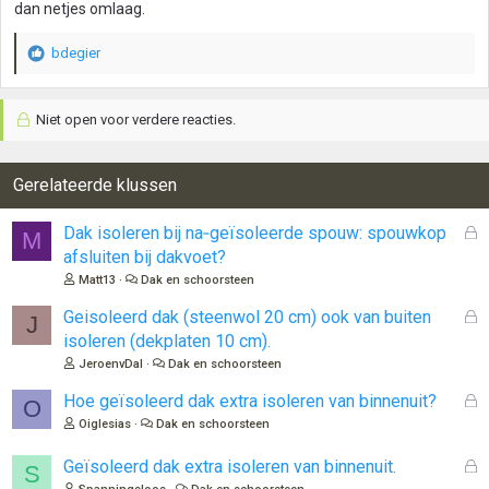
dan netjes omlaag.
bdegier
W
a
a
Niet open voor verdere reacties.
r
d
e
r
Gerelateerde klussen
i
n
G
Dak isoleren bij na‑geïsoleerde spouw: spouwkop
M
g
e
afsluiten bij dakvoet?
e
s
n
Matt13
Dak en schoorsteen
l
:
o
G
Geisoleerd dak (steenwol 20 cm) ook van buiten
J
t
e
isoleren (dekplaten 10 cm).
e
s
JeroenvDal
Dak en schoorsteen
n
l
o
G
Hoe geïsoleerd dak extra isoleren van binnenuit?
O
t
e
Oiglesias
Dak en schoorsteen
e
s
n
l
G
Geïsoleerd dak extra isoleren van binnenuit.
S
o
e