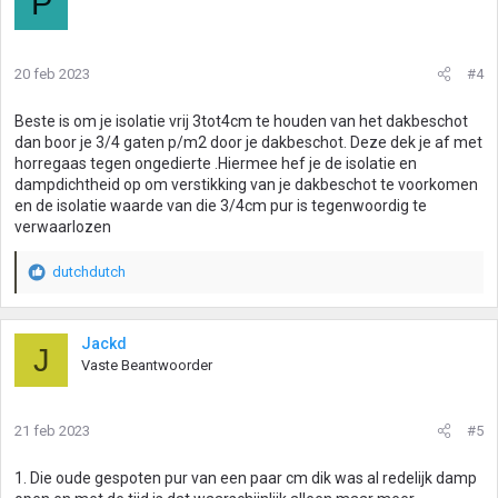
P
20 feb 2023
#4
Beste is om je isolatie vrij 3tot4cm te houden van het dakbeschot
dan boor je 3/4 gaten p/m2 door je dakbeschot. Deze dek je af met
horregaas tegen ongedierte .Hiermee hef je de isolatie en
dampdichtheid op om verstikking van je dakbeschot te voorkomen
en de isolatie waarde van die 3/4cm pur is tegenwoordig te
verwaarlozen
dutchdutch
W
a
a
r
Jackd
J
d
Vaste Beantwoorder
e
r
i
21 feb 2023
#5
n
g
1. Die oude gespoten pur van een paar cm dik was al redelijk damp
e