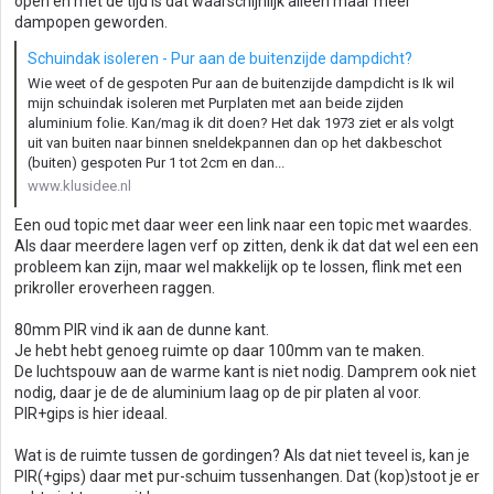
open en met de tijd is dat waarschijnlijk alleen maar meer
n
dampopen geworden.
:
Schuindak isoleren - Pur aan de buitenzijde dampdicht?
Wie weet of de gespoten Pur aan de buitenzijde dampdicht is Ik wil
mijn schuindak isoleren met Purplaten met aan beide zijden
aluminium folie. Kan/mag ik dit doen? Het dak 1973 ziet er als volgt
uit van buiten naar binnen sneldekpannen dan op het dakbeschot
(buiten) gespoten Pur 1 tot 2cm en dan...
www.klusidee.nl
Een oud topic met daar weer een link naar een topic met waardes.
Als daar meerdere lagen verf op zitten, denk ik dat dat wel een een
probleem kan zijn, maar wel makkelijk op te lossen, flink met een
prikroller eroverheen raggen.
80mm PIR vind ik aan de dunne kant.
Je hebt hebt genoeg ruimte op daar 100mm van te maken.
De luchtspouw aan de warme kant is niet nodig. Damprem ook niet
nodig, daar je de de aluminium laag op de pir platen al voor.
PIR+gips is hier ideaal.
Wat is de ruimte tussen de gordingen? Als dat niet teveel is, kan je
PIR(+gips) daar met pur-schuim tussenhangen. Dat (kop)stoot je er