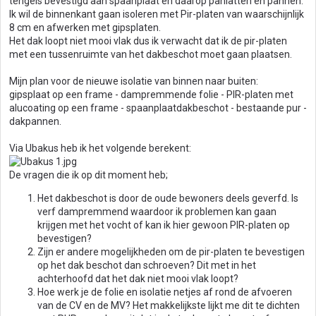
tengels bevestigd aan spaanplaat en daarop panlatten en pannen.
Ik wil de binnenkant gaan isoleren met Pir-platen van waarschijnlijk
8 cm en afwerken met gipsplaten.
Het dak loopt niet mooi vlak dus ik verwacht dat ik de pir-platen
met een tussenruimte van het dakbeschot moet gaan plaatsen.
Mijn plan voor de nieuwe isolatie van binnen naar buiten:
gipsplaat op een frame - dampremmende folie - PIR-platen met
alucoating op een frame - spaanplaatdakbeschot - bestaande pur -
dakpannen.
Via Ubakus heb ik het volgende berekent:
De vragen die ik op dit moment heb;
Het dakbeschot is door de oude bewoners deels geverfd. Is
verf dampremmend waardoor ik problemen kan gaan
krijgen met het vocht of kan ik hier gewoon PIR-platen op
bevestigen?
Zijn er andere mogelijkheden om de pir-platen te bevestigen
op het dak beschot dan schroeven? Dit met in het
achterhoofd dat het dak niet mooi vlak loopt?
Hoe werk je de folie en isolatie netjes af rond de afvoeren
van de CV en de MV? Het makkelijkste lijkt me dit te dichten