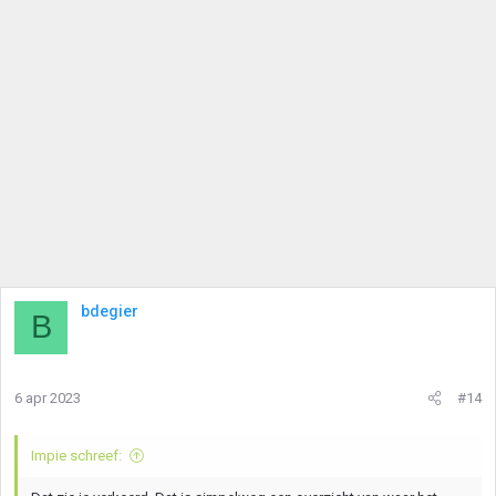
i
n
g
e
n
:
bdegier
B
6 apr 2023
#14
Impie schreef: