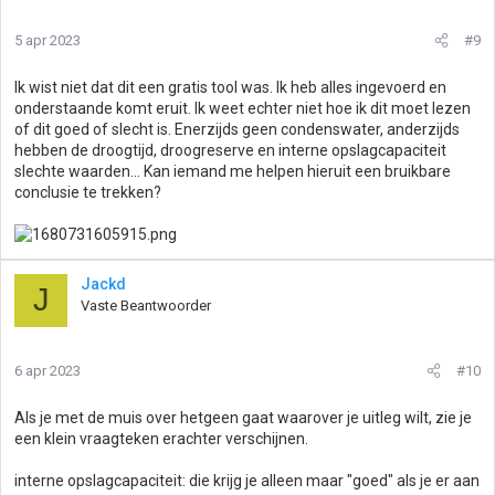
r
i
5 apr 2023
#9
n
g
Ik wist niet dat dit een gratis tool was. Ik heb alles ingevoerd en
e
onderstaande komt eruit. Ik weet echter niet hoe ik dit moet lezen
n
of dit goed of slecht is. Enerzijds geen condenswater, anderzijds
:
hebben de droogtijd, droogreserve en interne opslagcapaciteit
slechte waarden... Kan iemand me helpen hieruit een bruikbare
conclusie te trekken?
Jackd
J
Vaste Beantwoorder
6 apr 2023
#10
Als je met de muis over hetgeen gaat waarover je uitleg wilt, zie je
een klein vraagteken erachter verschijnen.
interne opslagcapaciteit: die krijg je alleen maar "goed" als je er aan