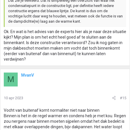
Dat zie je verkeerd. Dat is simpelweg een overzicht van waar het
condensatiepunt in de constructie ligt; per definitie heeft iedere
constructie ergens dat blauwe lijntje. De kunst is dus om de
vochtige lucht daar weg te houden, wat meteen ook de functie is van
de dampdichte(re) laag aan de warme kant.
Ok. En wat is het advies van de experts hier als je naar deze situatie
kijkt? Mijn plan is om het echt heel goed af te sluiten aan de
binnenkant. Is deze constructie verantwoord? Zou ik nog gaten in
mijn dakbeschot moeten maken om vocht dat toch binnenkomt
(eerder van buitenaf dan van binnenuit) te kunnen laten
verdwijnen?
MvanV
M
10 apr 2023
#15
Vocht van buitenaf komt normaliter niet naar binnen
Binnen is het in de regel warmer en condens heb je met kou. Regen
zou nergens naar binnen moeten sijpelen omdat het dak bedekt is
met elkaar overlappende dingen, bijv dakpannen. Het water loopt