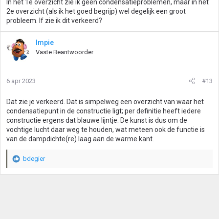
In het 1e overzicht zie ik geen condensatieproblemen, maar in het
2e overzicht (als ik het goed begrijp) wel degelijk een groot
probleem. If zie ik dit verkeerd?
Impie
Vaste Beantwoorder
6 apr 2023
#13
Dat zie je verkeerd. Dat is simpelweg een overzicht van waar het
condensatiepunt in de constructie ligt; per definitie heeft iedere
constructie ergens dat blauwe lijntje. De kunst is dus om de
vochtige lucht daar weg te houden, wat meteen ook de functie is
van de dampdichte(re) laag aan de warme kant.
bdegier
W
a
a
r
d
e
r