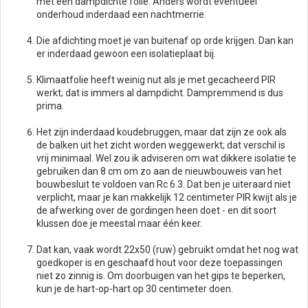
met een dampdichte folie. Anders wordt eventueel
onderhoud inderdaad een nachtmerrie.
Die afdichting moet je van buitenaf op orde krijgen. Dan kan
er inderdaad gewoon een isolatieplaat bij.
Klimaatfolie heeft weinig nut als je met gecacheerd PIR
werkt; dat is immers al dampdicht. Dampremmend is dus
prima.
Het zijn inderdaad koudebruggen, maar dat zijn ze ook als
de balken uit het zicht worden weggewerkt; dat verschil is
vrij minimaal. Wel zou ik adviseren om wat dikkere isolatie te
gebruiken dan 8 cm om zo aan de nieuwbouweis van het
bouwbesluit te voldoen van Rc 6.3. Dat ben je uiteraard niet
verplicht, maar je kan makkelijk 12 centimeter PIR kwijt als je
de afwerking over de gordingen heen doet - en dit soort
klussen doe je meestal maar één keer.
Dat kan, vaak wordt 22x50 (ruw) gebruikt omdat het nog wat
goedkoper is en geschaafd hout voor deze toepassingen
niet zo zinnig is. Om doorbuigen van het gips te beperken,
kun je de hart-op-hart op 30 centimeter doen.