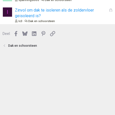
Spanningsloos
Dak en schoorsteen
t
s
e
l
G
Zinvol om dak te isoleren als de zoldervloer
I
n
o
e
geisoleerd is?
t
s
Ic3
Dak en schoorsteen
e
l
n
o
Facebook
Bluesky
LinkedIn
Pinterest
Link
Deel:
t
e
n
Dak en schoorsteen