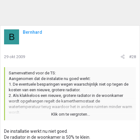
Bernhard
B
29 okt 2009
#28
Samenvattend voor de TS:
Aangenomen dat de instalatie nu goed werkt:
1. De eventuele besparingen wegen waarschijnlijk niet op tegen de
kosten van een nieuwe, grotere radiator.
2. Als klakkeloos een nieuwe, grotere radiator in de woonkamer
wordt opgehangen regelt de kamerthermostaat de
watertemperatuur terug waardoor het in andere ruimten minder warm
wordt.
Klik om te vergroten...
3. Door inregelen, minder water door de nieuwe, grote radiator, is het
effect van 2. te beperken.[/quote
De installatie werkt nu niet goed.
De radiator in de woonkamer is 50% te klein.