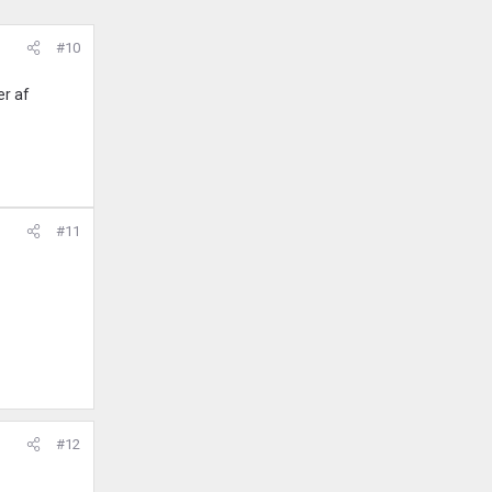
#10
er af
#11
#12