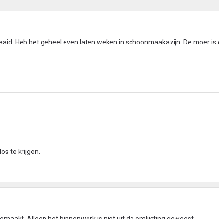
gedraaid. Heb het geheel even laten weken in schoonmaakazijn. De moer is 
os te krijgen.
emaakt. Alleen het binnenwerk is niet uit de omlijsting geweest.