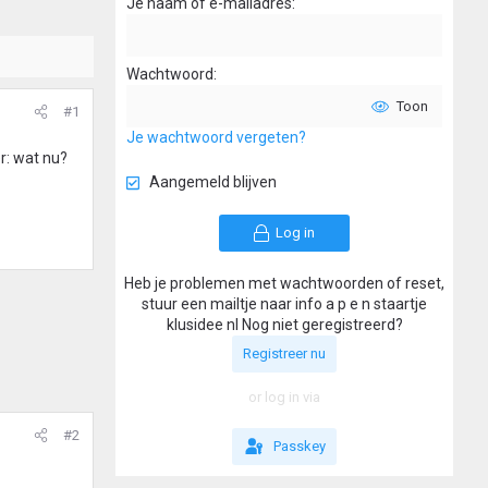
Je naam of e-mailadres
Wachtwoord
Toon
#1
Je wachtwoord vergeten?
er: wat nu?
Aangemeld blijven
Log in
Heb je problemen met wachtwoorden of reset,
stuur een mailtje naar info a p e n staartje
klusidee nl Nog niet geregistreerd?
Registreer nu
or log in via
#2
Passkey