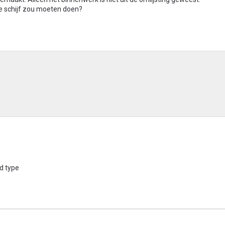
he schijf zou moeten doen?
d type