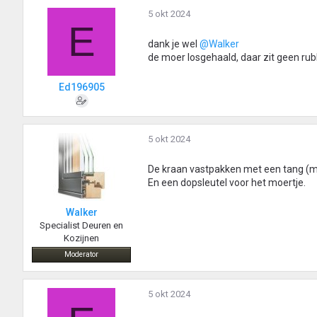
g
5 okt 2024
e
E
n
:
dank je wel
@Walker
de moer losgehaald, daar zit geen rubb
Ed196905
5 okt 2024
De kraan vastpakken met een tang (m
En een dopsleutel voor het moertje.
Walker
Specialist Deuren en
Kozijnen
Moderator
5 okt 2024