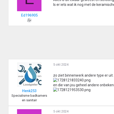
Is er iets wat ik nog met de keramisc
Ed196905
5 okt 2024
zo ziet binnenwerk andere type er uit.
en die van jou geheel andere onbeken
Henk253
Specialisme badkamers
en sanitair
5 okt 2024