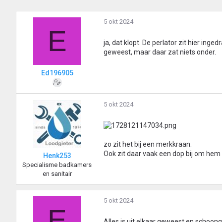
5 okt 2024
E
ja, dat klopt. De perlator zit hier in
geweest, maar daar zat niets onder.
Ed196905
5 okt 2024
zo zit het bij een merkkraan.
Ook zit daar vaak een dop bij om hem l
Henk253
Specialisme badkamers
en sanitair
5 okt 2024
E
Alles is uit elkaar geweest en schoong