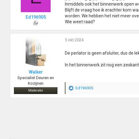
Inmiddels ook het binnenwerk open we
Blijft de vraag hoe ik erachter kom 
worden. We hebben het niet meer over d
Ed196905
Wie weet raad?
5 okt 2024
De perlator is geen afsluiter, dus de 
In het binnenwerk zit nog een zeskantm
Walker
Specialist Deuren en
Kozijnen
Ed196905
W
Moderator
a
a
r
d
e
r
i
n