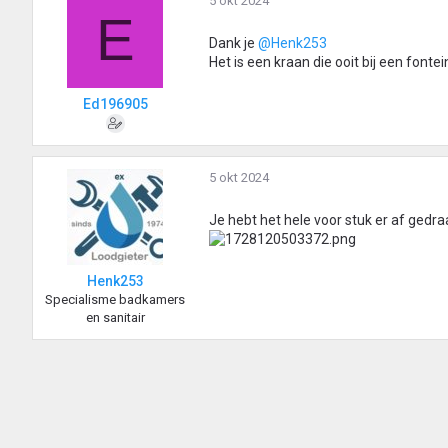
5 okt 2024
E
Dank je
@Henk253
Het is een kraan die ooit bij een fonte
Ed196905
5 okt 2024
Je hebt het hele voor stuk er af gedraa
Henk253
Specialisme badkamers
en sanitair