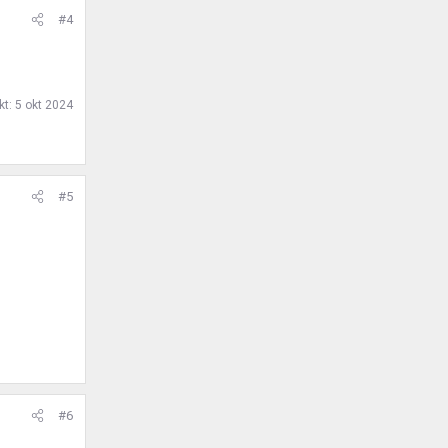
#4
kt:
5 okt 2024
#5
#6