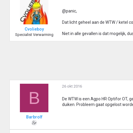
@panic,
Dat licht geheel aan de WTW / ketel c
Cvolieboy
Niet in alle gevallen is dat mogelijk, 
Specialist Verwarming
26 okt 2016
B
De WTW is een Agpo HR Optifor OT, ge
duiken. Probleem gaat opgelost worden
Barbrolf