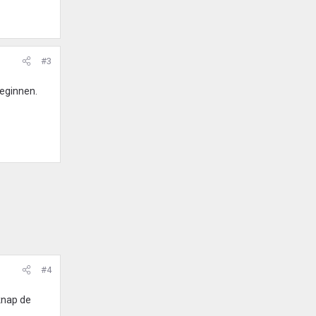
#3
beginnen.
#4
knap de