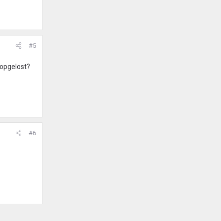
#5
 opgelost?
#6