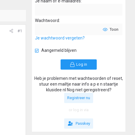
Je naam of e-mailadres
Wachtwoord
Toon
#1
Je wachtwoord vergeten?
Aangemeld blijven
Log in
Heb je problemen met wachtwoorden of reset,
stuur een mailtje naar info a p e n staartje
klusidee nl Nog niet geregistreerd?
Registreer nu
or log in via
Passkey