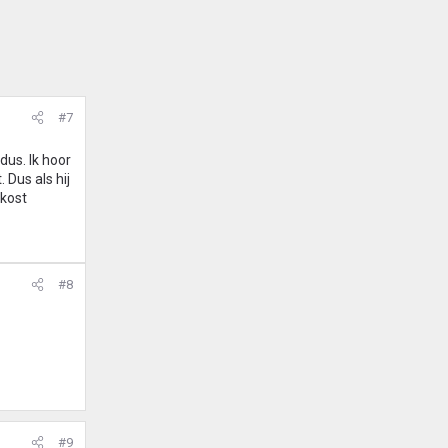
#7
dus. Ik hoor
 Dus als hij
kost
#8
#9