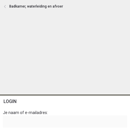
e
Badkamer, waterleiding en afvoer
n
LOGIN
Je naam of e-mailadres