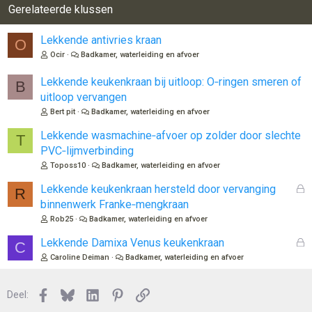
r
Gerelateerde klussen
i
n
Lekkende antivries kraan
O
g
Ocir
Badkamer, waterleiding en afvoer
e
n
Lekkende keukenkraan bij uitloop: O‑ringen smeren of
:
B
uitloop vervangen
Bert pit
Badkamer, waterleiding en afvoer
Lekkende wasmachine‑afvoer op zolder door slechte
T
PVC‑lijmverbinding
Toposs10
Badkamer, waterleiding en afvoer
G
Lekkende keukenkraan hersteld door vervanging
R
e
binnenwerk Franke‑mengkraan
s
Rob25
Badkamer, waterleiding en afvoer
l
o
G
Lekkende Damixa Venus keukenkraan
C
t
e
Caroline Deiman
Badkamer, waterleiding en afvoer
e
s
n
l
Facebook
Bluesky
LinkedIn
Pinterest
Link
o
Deel:
t