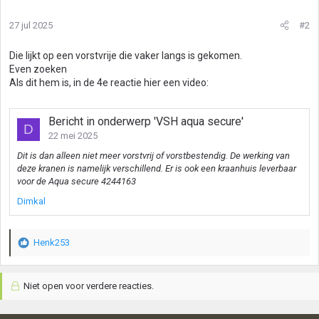
27 jul 2025
#2
Die lijkt op een vorstvrije die vaker langs is gekomen.
Even zoeken
Als dit hem is, in de 4e reactie hier een video:
Bericht in onderwerp 'VSH aqua secure'
D
22 mei 2025
Dit is dan alleen niet meer vorstvrij of vorstbestendig. De werking van
deze kranen is namelijk verschillend. Er is ook een kraanhuis leverbaar
voor de Aqua secure 4244163
Dimkal
Henk253
W
a
a
Niet open voor verdere reacties.
r
d
e