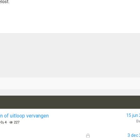
lost.
n of uitloop vervangen
15 jun
Be
4
227
G
3 dec