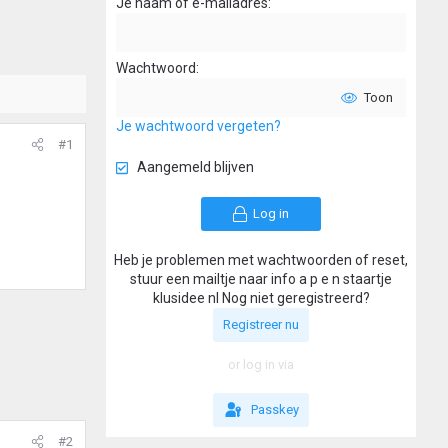
Je naam of e-mailadres
Wachtwoord
Toon
Je wachtwoord vergeten?
#1
Aangemeld blijven
Log in
Heb je problemen met wachtwoorden of reset,
stuur een mailtje naar info a p e n staartje
klusidee nl Nog niet geregistreerd?
Registreer nu
or log in via
Passkey
#2