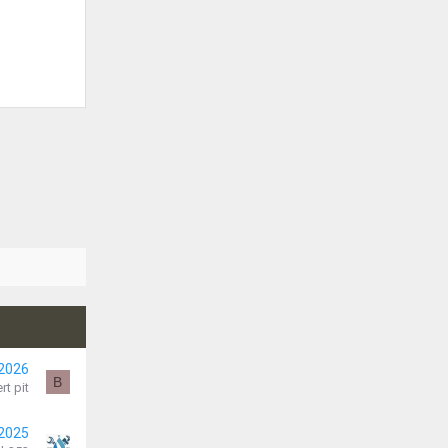
 2026
B
rt pit
 2025