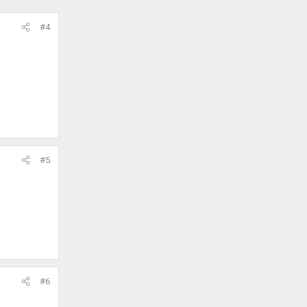
#4
#5
#6