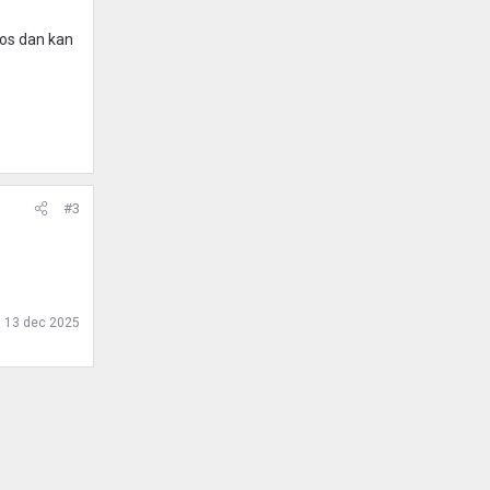
los dan kan
#3
:
13 dec 2025