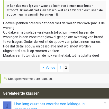
ik kan dus moeilijk zien waar de lucht van binnen naar buiten
stroomt. Ik kan dit niet zien het wol wat er zit zit precies tussen de
spouwmuur in van mijn buren en mij.
Hoeveel pannen breed is dat deel met de wol en van welk jaar is de
woning.
Op daken met isolatie van kunststofschuim werd tussen de
woningen in een zone met glaswol gelegd om overslag van brand
te vertragen. Onder de wol zit de spouw van jullie binnen muren.
Hoe dat detail spouw en de isolatie met wol moet worden
uitgevoerd zou ik op moeten zoeken.
Maak is een foto nok van de nok van het dak tot het platte deel.
Vorige
1
2
Niet open voor verdere reacties.
Gerelateerde klussen
G
Hoe lang duurt het voordat een lekkage is
J
e