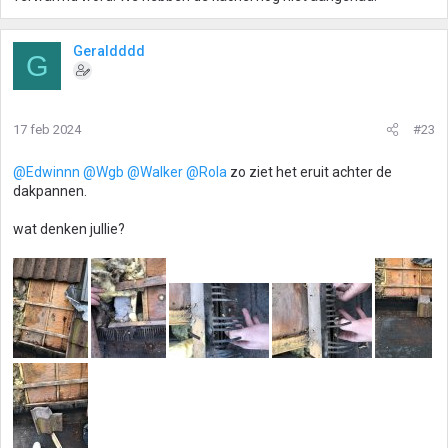
Geraldddd
G
17 feb 2024
#23
@Edwinnn
@Wgb
@Walker
@Rola
zo ziet het eruit achter de
dakpannen.
wat denken jullie?