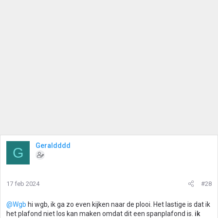
Geraldddd
G
17 feb 2024
#28
@Wgb
hi wgb, ik ga zo even kijken naar de plooi. Het lastige is dat ik
het plafond niet los kan maken omdat dit een spanplafond is.
ik