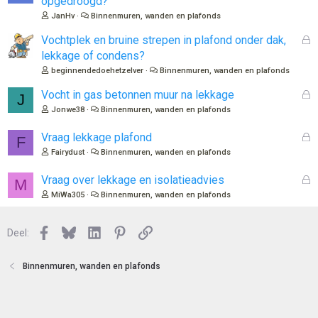
opgedroogd?
s
JanHv
Binnenmuren, wanden en plafonds
l
o
G
Vochtplek en bruine strepen in plafond onder dak,
t
e
lekkage of condens?
e
s
beginnendedoehetzelver
Binnenmuren, wanden en plafonds
n
l
o
G
Vocht in gas betonnen muur na lekkage
J
t
e
Jonwe38
Binnenmuren, wanden en plafonds
e
s
n
l
G
Vraag lekkage plafond
F
o
e
Fairydust
Binnenmuren, wanden en plafonds
t
s
e
l
G
Vraag over lekkage en isolatieadvies
M
n
o
e
MiWa305
Binnenmuren, wanden en plafonds
t
s
e
l
n
Facebook
Bluesky
LinkedIn
Pinterest
Link
o
Deel:
t
e
Binnenmuren, wanden en plafonds
n