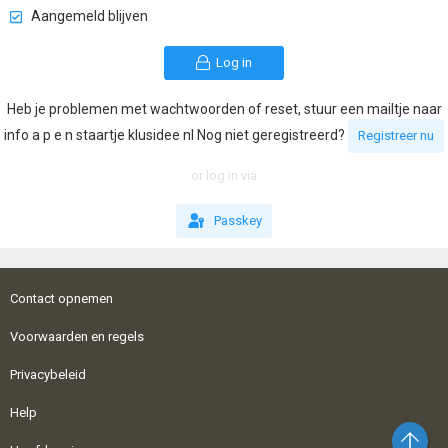
Aangemeld blijven
Log in
Heb je problemen met wachtwoorden of reset, stuur een mailtje naar
info a p e n staartje klusidee nl Nog niet geregistreerd?
Registreer nu
or log in via
Passkey
Contact opnemen
Voorwaarden en regels
Privacybeleid
Help
Bo