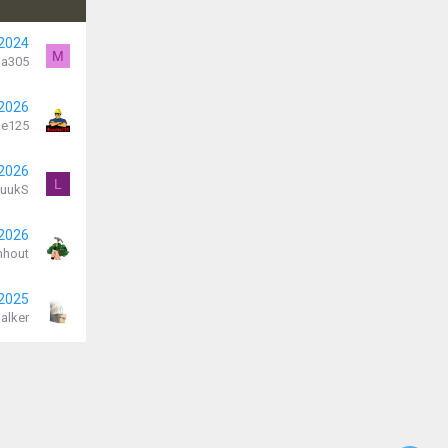
 2024
M
a305
 2026
je125
 2026
L
LuukS
 2026
nhout
 2025
alker