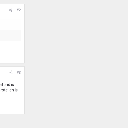
#2
#3
afond is
rstellen is