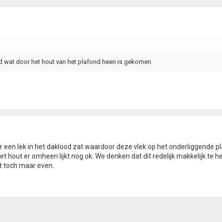
d wat door het hout van het plafond heen is gekomen.
 er een lek in het daklood zat waardoor deze vlek op het onderliggende pl
t hout er omheen lijkt nog ok. We denken dat dit redelijk makkelijk te he
t toch maar even.