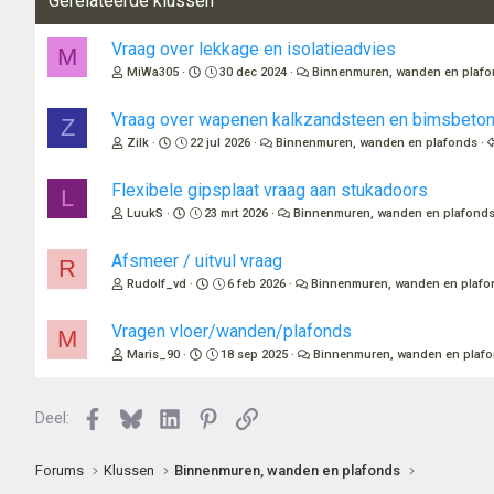
Gerelateerde klussen
Vraag over lekkage en isolatieadvies
M
MiWa305
30 dec 2024
Binnenmuren, wanden en plaf
Vraag over wapenen kalkzandsteen en bimsbeto
Z
Zilk
22 jul 2026
Binnenmuren, wanden en plafonds
Flexibele gipsplaat vraag aan stukadoors
L
LuukS
23 mrt 2026
Binnenmuren, wanden en plafond
Afsmeer / uitvul vraag
R
Rudolf_vd
6 feb 2026
Binnenmuren, wanden en plafo
Vragen vloer/wanden/plafonds
M
Maris_90
18 sep 2025
Binnenmuren, wanden en plaf
Facebook
Bluesky
LinkedIn
Pinterest
Link
Deel:
Forums
Klussen
Binnenmuren, wanden en plafonds