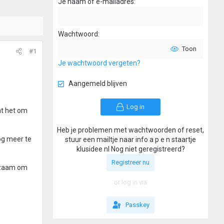
Je naam of e-mailadres
Wachtwoord
Toon
#1
Je wachtwoord vergeten?
Aangemeld blijven
Log in
at het om
Heb je problemen met wachtwoorden of reset,
og meer te
stuur een mailtje naar info a p e n staartje
klusidee nl Nog niet geregistreerd?
Registreer nu
adzaam om
or log in via
Passkey