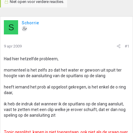
Niet open voor verdere reacties.
Schorrie
S
9 apr 2009
#1
Had hier hetzelfde probleem,
momenteel is het zelfs zo dat het water er gewoon uit spuit ter
hoogte van de aansluiting van de spuitlans op de slang
heeft iemand het prob al opgelost gekregen, is het enkel de o ring
daar,
ik heb de indruk dat wanneer ik de spuitlans op de slang aansluit,
vast te zetten met een clip welke je erover schuift, dat er dan nog
speling op de aansluiting zit
Topic gesplitst, kapen is niet toegestaan, ook niet als de vraag over