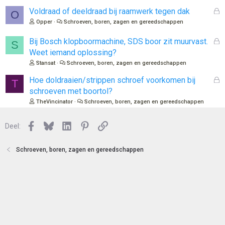
e
l
n
G
Voldraad of deeldraad bij raamwerk tegen dak
O
o
e
Opper
Schroeven, boren, zagen en gereedschappen
t
s
e
l
G
Bij Bosch klopboormachine, SDS boor zit muurvast.
S
n
o
e
Weet iemand oplossing?
t
s
Stansat
Schroeven, boren, zagen en gereedschappen
e
l
n
o
G
Hoe doldraaien/strippen schroef voorkomen bij
T
t
e
schroeven met boortol?
e
s
TheVincinator
Schroeven, boren, zagen en gereedschappen
n
l
o
Facebook
Bluesky
LinkedIn
Pinterest
Link
Deel:
t
e
n
Schroeven, boren, zagen en gereedschappen