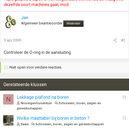
dezelfde soort machines gaat, mod.
Jan
Algemeen beantwoorder
Moderator
9 apr 2009
#2
Controleer de O-ring in de aansluiting.
Niet open voor verdere reacties.
Gerelateerde klussen
G
Lekkage plafond na boren
N
e
Nicoeigenhuisentuin
Schroeven, boren, zagen en
s
gereedschappen
l
G
Welke maattabel bij boren in beton ?
o
e
t
Saam
Schroeven, boren, zagen en gereedschappen
s