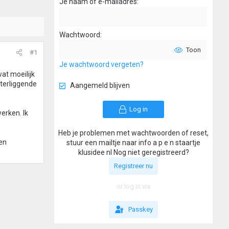
Je naam of e-mailadres
Wachtwoord
Toon
#1
Je wachtwoord vergeten?
at moeilijk
hterliggende
Aangemeld blijven
Log in
erken. Ik
Heb je problemen met wachtwoorden of reset,
den
stuur een mailtje naar info a p e n staartje
klusidee nl Nog niet geregistreerd?
Registreer nu
or log in via
Passkey