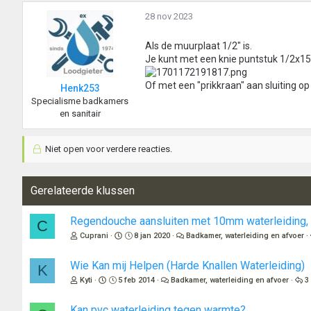
28 nov 2023
Als de muurplaat 1/2" is.
Je kunt met een knie puntstuk 1/2x15
Of met een "prikkraan" aan sluiting op
Henk253
Specialisme badkamers
en sanitair
Niet open voor verdere reacties.
Gerelateerde klussen
Regendouche aansluiten met 10mm waterleiding, 
C
Cuprani
8 jan 2020
Badkamer, waterleiding en afvoer
Wie Kan mij Helpen (Harde Knallen Waterleiding)
K
Kyti
5 feb 2014
Badkamer, waterleiding en afvoer
3
Kan pvc waterleiding tegen warmte?