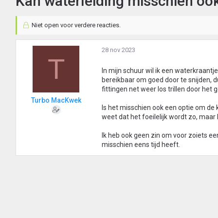
Kan waterleiding misschien ook
Niet open voor verdere reacties.
28 nov 2023
T
In mijn schuur wil ik een waterkraantj
bereikbaar om goed door te snijden, d
fittingen net weer los trillen door het 
Turbo MacKwek
Is het misschien ook een optie om de k
weet dat het foeilelijk wordt zo, maar 
Ik heb ook geen zin om voor zoiets e
misschien eens tijd heeft.