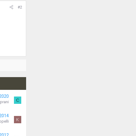
#2
 2020
C
prani
 2014
K
pelli
 2012