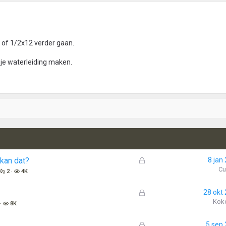
 of 1/2x12 verder gaan.
 je waterleiding maken.
G
kan dat?
8 jan
e
Cu
2
4K
s
l
G
28 okt
o
e
Koko
8K
t
s
e
l
G
5 sep