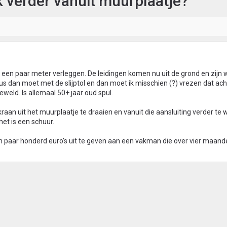
 verder vanuit muurplaatje?
e een paar meter verleggen. De leidingen komen nu uit de grond en zijn w
us dan moet met de slijptol en dan moet ik misschien (?) vrezen dat ac
geweld. Is allemaal 50+ jaar oud spul.
raan uit het muurplaatje te draaien en vanuit die aansluiting verder te w
het is een schuur.
en paar honderd euro's uit te geven aan een vakman die over vier maan