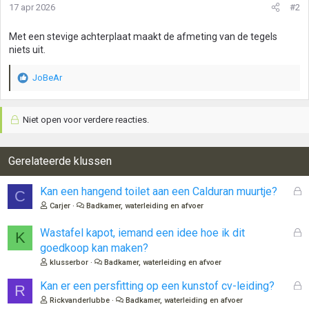
17 apr 2026
#2
Met een stevige achterplaat maakt de afmeting van de tegels
niets uit.
JoBeAr
W
a
a
Niet open voor verdere reacties.
r
d
e
r
Gerelateerde klussen
i
n
G
Kan een hangend toilet aan een Calduran muurtje?
C
g
e
Carjer
Badkamer, waterleiding en afvoer
e
s
n
l
G
Wastafel kapot, iemand een idee hoe ik dit
:
K
o
e
goedkoop kan maken?
t
s
klusserbor
Badkamer, waterleiding en afvoer
e
l
n
o
G
Kan er een persfitting op een kunstof cv-leiding?
R
t
e
Rickvanderlubbe
Badkamer, waterleiding en afvoer