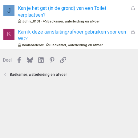
e
s
n
l
G
Kan je het gat (in de grond) van een Toilet
J
o
e
verplaatsen?
t
s
John_0101
Badkamer, waterleiding en afvoer
e
l
n
o
G
Kan ik deze aansluiting/afvoer gebruiken voor een
K
t
e
WC?
e
s
koalabadcow
Badkamer, waterleiding en afvoer
n
l
o
Facebook
Bluesky
LinkedIn
Pinterest
Link
Deel:
t
e
n
Badkamer, waterleiding en afvoer