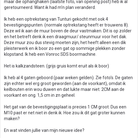
maar die ophanghaken (laatste foto, van opening post) heb ik al
geretourneerd. Want ik had m'n plan veranderd.
Ik heb een optrekstang van Tunturi gekocht met ook 4
bevestigingspunten. (normale optrekstang heeft er trouwens 8).
Deze wil ik aan de muur boven de deur vastmaken. Dit is op zolder
en het betreft denk ik een draagmuur/ steunmuur voor het dak.
Deze muur zou dus stevig moeten zijn, het heeft alleen een dik
pleisterwerk en ik boor zo een gat op sommige plekken zonder
klopstand. Ik heb een Vonroc SDS boormachine.
Het is kalkzandsteen. (grijs gruis komt eruit als ik boor)
Ik heb al 4 gaten geboord (paar weken gelden). Zie foto's. De gaten
zijn echter wel erg groot geworden (aan de voorkant), omdat ik
keilbouten erin wou duwen en dat lukte maar niet. 2CM aan de
voorkant en ong. 1,5 cm in zn geheel.
Het gat van de bevestigingsplaat is precies 1 CM groot. Dus een
M10 past er net niet in denk ik. Hoe zou ik dit gat groter kunnen
maken?
En wat vinden jullie van mijn nieuwe idee?