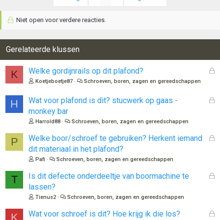
Niet open voor verdere reacties.
Gerelateerde klussen
G
Welke gordijnrails op dit plafond?
K
e
Koetjeboetje87
Schroeven, boren, zagen en gereedschappen
s
l
G
Wat voor plafond is dit? stucwerk op gaas -
H
o
e
monkey bar
t
s
Harrold88
Schroeven, boren, zagen en gereedschappen
e
l
n
o
G
Welke boor/schroef te gebruiken? Herkent iemand
P
t
e
dit materiaal in het plafond?
e
s
Pafi
Schroeven, boren, zagen en gereedschappen
n
l
o
G
Is dit defecte onderdeeltje van boormachine te
T
t
e
lassen?
e
s
Tienus2
Schroeven, boren, zagen en gereedschappen
n
l
o
G
Wat voor schroef is dit? Hoe krijg ik die los?
K