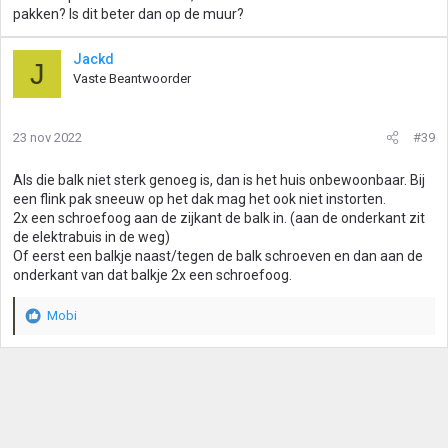
pakken? Is dit beter dan op de muur?
Jackd
J
Vaste Beantwoorder
23 nov 2022
#39
Als die balk niet sterk genoeg is, dan is het huis onbewoonbaar. Bij
een flink pak sneeuw op het dak mag het ook niet instorten.
2x een schroefoog aan de zijkant de balk in. (aan de onderkant zit
de elektrabuis in de weg)
Of eerst een balkje naast/tegen de balk schroeven en dan aan de
onderkant van dat balkje 2x een schroefoog.
Mobi
W
a
a
r
d
e
r