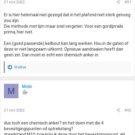
21 nov 2022
#31
Er is hier helemaal niet gezegd dat in het plafond niet sterk genoeg
zou zijn.
Die methode met lijm maar snel vergeten. Voor een gordijnrails
prima, hier niet.
Een (goed passende) keilbout kan lang werken. Hou in de gaten of
deze er niet langzaam uitkomt. Opnieuw aandraaien heeft dan
geen zin. Dan moet er echt een chemisch anker in.
Walker
W
a
a
r
Mobi
M
d
e
r
i
21 nov 2022
#32
n
g
dus toch een chemisch anker? en het doen met die 4
e
bevestigingspunten vd optrekstang?
n
draadstand M10; hoe krijg ik deze door het bevestigingspunt, als
: