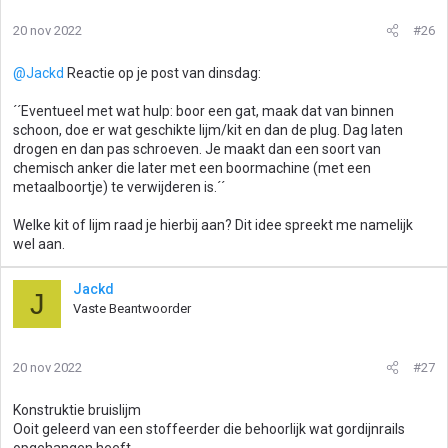
20 nov 2022
#26
@Jackd
Reactie op je post van dinsdag:
´´Eventueel met wat hulp: boor een gat, maak dat van binnen
schoon, doe er wat geschikte lijm/kit en dan de plug. Dag laten
drogen en dan pas schroeven. Je maakt dan een soort van
chemisch anker die later met een boormachine (met een
metaalboortje) te verwijderen is.´´
Welke kit of lijm raad je hierbij aan? Dit idee spreekt me namelijk
wel aan.
Jackd
J
Vaste Beantwoorder
20 nov 2022
#27
Konstruktie bruislijm
Ooit geleerd van een stoffeerder die behoorlijk wat gordijnrails