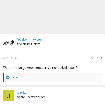
Vonken_trekker
Specialist Elektra
21 nov 2022
#34
Waarom niet gewoon iets aan de nokbalk klussen?
Jackd
W
a
a
r
Jackd
J
d
Vaste Beantwoorder
e
r