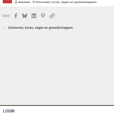
t
e
Kaasman
Schroeven, boren, zagen en gereedschappen
e
s
n
l
Facebook
Bluesky
LinkedIn
Pinterest
Link
o
Deel:
t
e
Schroeven, boren, zagen en gereedschappen
n
LOGIN