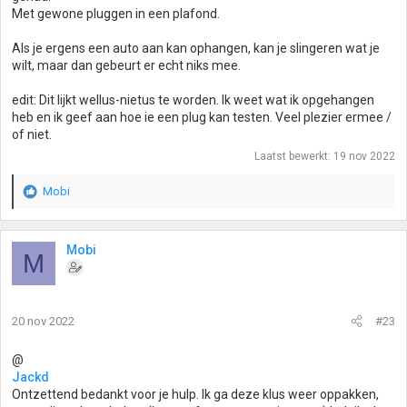
Met gewone pluggen in een plafond.
Als je ergens een auto aan kan ophangen, kan je slingeren wat je
wilt, maar dan gebeurt er echt niks mee.
edit: Dit lijkt wellus-nietus te worden. Ik weet wat ik opgehangen
heb en ik geef aan hoe ie een plug kan testen. Veel plezier ermee /
of niet.
Laatst bewerkt:
19 nov 2022
Mobi
W
a
a
r
Mobi
M
d
e
r
i
20 nov 2022
#23
n
g
@
e
Jackd
n
Ontzettend bedankt voor je hulp. Ik ga deze klus weer oppakken,
: