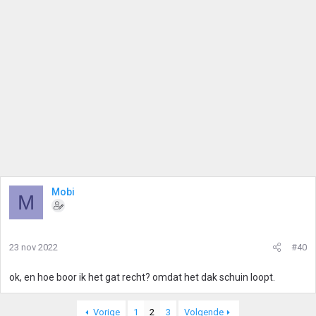
i
n
g
e
n
:
Mobi
M
23 nov 2022
#40
ok, en hoe boor ik het gat recht? omdat het dak schuin loopt.
Vorige
1
2
3
Volgende