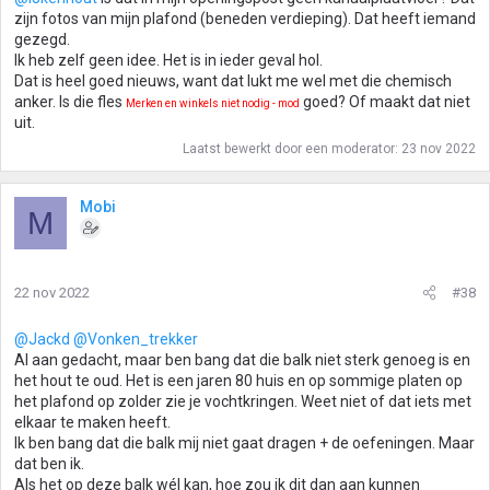
zijn fotos van mijn plafond (beneden verdieping). Dat heeft iemand
gezegd.
Ik heb zelf geen idee. Het is in ieder geval hol.
Dat is heel goed nieuws, want dat lukt me wel met die chemisch
anker. Is die fles
goed? Of maakt dat niet
Merken en winkels niet nodig - mod
uit.
Laatst bewerkt door een moderator:
23 nov 2022
Mobi
M
22 nov 2022
#38
@Jackd
@Vonken_trekker
Al aan gedacht, maar ben bang dat die balk niet sterk genoeg is en
het hout te oud. Het is een jaren 80 huis en op sommige platen op
het plafond op zolder zie je vochtkringen. Weet niet of dat iets met
elkaar te maken heeft.
Ik ben bang dat die balk mij niet gaat dragen + de oefeningen. Maar
dat ben ik.
Als het op deze balk wél kan, hoe zou ik dit dan aan kunnen