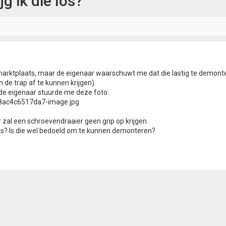
jg ik die los?
 marktplaats, maar de eigenaar waarschuwt me dat die lastig te demonte
m de trap af te kunnen krijgen).
 de eigenaar stuurde me deze foto:
ar zal een schroevendraaier geen grip op krijgen.
 is? Is die wel bedoeld om te kunnen demonteren?