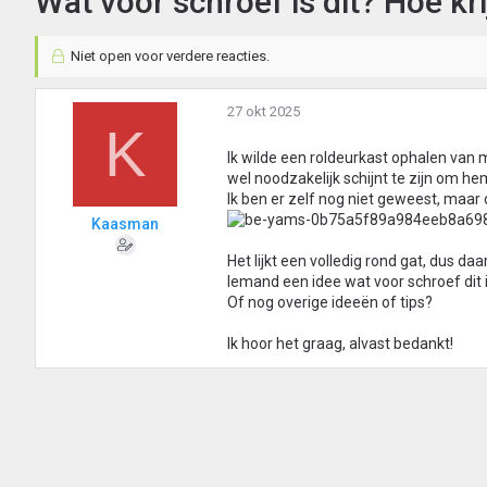
Wat voor schroef is dit? Hoe kri
Niet open voor verdere reacties.
27 okt 2025
K
Ik wilde een roldeurkast ophalen van
wel noodzakelijk schijnt te zijn om he
Ik ben er zelf nog niet geweest, maar
Kaasman
Het lijkt een volledig rond gat, dus da
Iemand een idee wat voor schroef dit
Of nog overige ideeën of tips?
Ik hoor het graag, alvast bedankt!