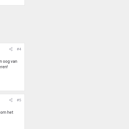
#4
en oog van
eren!
#5
g om het