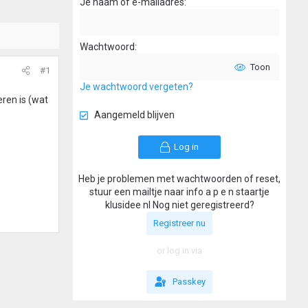
Je naam of e-mailadres
Wachtwoord
Toon
#1
Je wachtwoord vergeten?
ren is (wat
Aangemeld blijven
Log in
Heb je problemen met wachtwoorden of reset,
stuur een mailtje naar info a p e n staartje
klusidee nl Nog niet geregistreerd?
Registreer nu
or log in via
Passkey