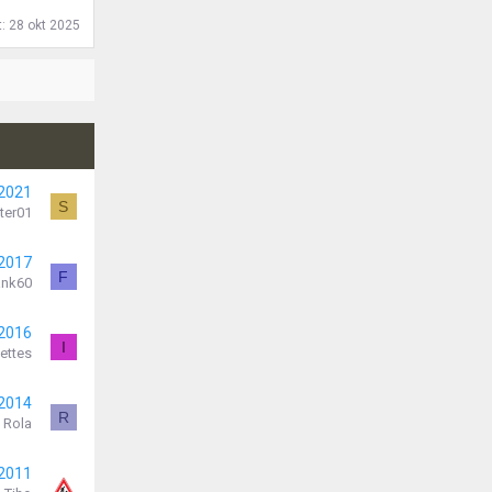
t:
28 okt 2025
 2021
S
rter01
 2017
F
ank60
 2016
I
ettes
 2014
R
Rola
 2011