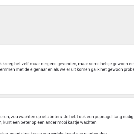
s! Ik kreeg het zelf maar nergens gevonden, maar soms heb je gewoon e
fstemmen met de eigenaar en als we er uit komen ga ik het gewoon prob
teren, zou wachten op iets beters. Je hebt ook een popnagel tang nodi
zen, kunt een beter op een ander mooi kastje wachten
halen, wand daar kun je een pijnlijke hand aan overhouden