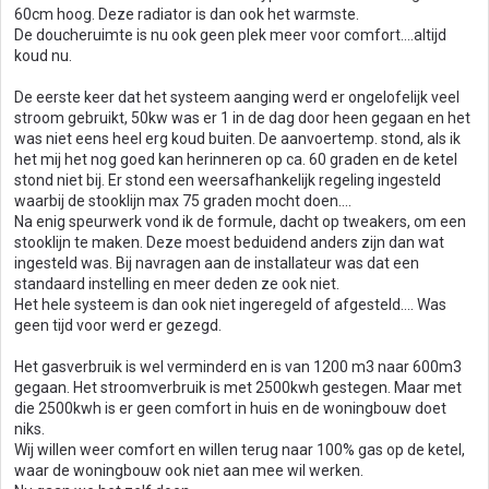
60cm hoog. Deze radiator is dan ook het warmste.
De doucheruimte is nu ook geen plek meer voor comfort….altijd
koud nu.
De eerste keer dat het systeem aanging werd er ongelofelijk veel
stroom gebruikt, 50kw was er 1 in de dag door heen gegaan en het
was niet eens heel erg koud buiten. De aanvoertemp. stond, als ik
het mij het nog goed kan herinneren op ca. 60 graden en de ketel
stond niet bij. Er stond een weersafhankelijk regeling ingesteld
waarbij de stooklijn max 75 graden mocht doen….
Na enig speurwerk vond ik de formule, dacht op tweakers, om een
stooklijn te maken. Deze moest beduidend anders zijn dan wat
ingesteld was. Bij navragen aan de installateur was dat een
standaard instelling en meer deden ze ook niet.
Het hele systeem is dan ook niet ingeregeld of afgesteld…. Was
geen tijd voor werd er gezegd.
Het gasverbruik is wel verminderd en is van 1200 m3 naar 600m3
gegaan. Het stroomverbruik is met 2500kwh gestegen. Maar met
die 2500kwh is er geen comfort in huis en de woningbouw doet
niks.
Wij willen weer comfort en willen terug naar 100% gas op de ketel,
waar de woningbouw ook niet aan mee wil werken.