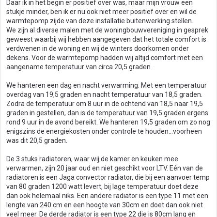
Daar ik in het begin er positief over was, maar mijn vrouw een
stukje minder, ben ik er nu ook niet meer positief over en wil de
warmtepomp zijde van deze installatie buitenwerking stellen.
We zijn al diverse malen met de woningbouwvereniging in gesprek
geweest waarbij wij hebben aangegeven dat het totale comfort is
verdwenen in de woning en wij de winters doorkomen onder
dekens. Voor de warmtepomp hadden wij altijd comfort met een
aangename temperatuur van circa 20,5 graden.
We hanteren een dag en nacht verwarming. Met een temperatuur
overdag van 19,5 graden en nacht temperatuur van 18,5 graden.
Zodra de temperatuur om 8 uur in de ochtend van 18,5 naar 19,5
graden in gestellen, dan is de temperatuur van 19,5 graden ergens
rond 9 uur in de avond bereikt. We hanteren 19,5 graden om zo nog
enigszins de energiekosten onder controle te houden…voorheen
was dit 20,5 graden.
De 3 stuks radiatoren, waar wij de kamer en keuken mee
verwarmen, zijn 20 jaar oud en niet geschikt voor LTV. Eén van de
radiatoren is een Jaga convector radiator, die bij een aanvoer temp
van 80 graden 1200 watt levert, bij lage temperatuur doet deze
dan ook helemaal niks. Een andere radiator is een type 11 met een
lengte van 240 cm en een hoogte van 30cm en doet dan ook niet
veel meer. De derde radiator is een type 22 die is 80cm lang en