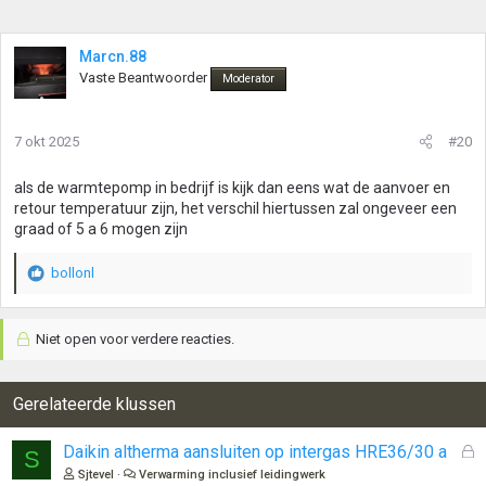
Marcn.88
Vaste Beantwoorder
Moderator
7 okt 2025
#20
als de warmtepomp in bedrijf is kijk dan eens wat de aanvoer en
retour temperatuur zijn, het verschil hiertussen zal ongeveer een
graad of 5 a 6 mogen zijn
bollonl
W
a
a
Niet open voor verdere reacties.
r
d
e
r
Gerelateerde klussen
i
n
G
Daikin altherma aansluiten op intergas HRE36/30 a
S
g
e
Sjtevel
Verwarming inclusief leidingwerk
e