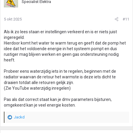
Specialist Elektra
5 okt 2025
#11
Als ik zo lees staan er instellingen verkeerd en is er niets juist
ingeregeld.
Hierdoor komt het water te warm terug en geeft dat de pomp het
idee dat het voldoende energie in het systeem pompt en dus
rustiger mag blijven werken en geen gas ondersteuning nodig
heeft.
Probeer eens waterzijdig iets in te regelen, beginnen met de
radiator waarvan de retour het warmste is deze iets dicht te
draaien totdat alle retouren gelijk zijn.
(Zie YouTube waterzijdig inregelen)
Pas als dat correct staat kan je dmv parameters bijsturen,
omgekeerd kan je veel energie kosten.
Jackd
W
a
a