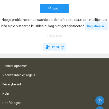
Log in
Heb je problemen met wachtwoorden of reset, stuur een mailtje naar
info a p e n staartje klusidee nl Nog niet geregistreerd?
Registreer nu
or log in via
Passkey
Contact opnemen
Voorwaarden en regels
Privacybeleid
Help
Bo
Hoofdpagina