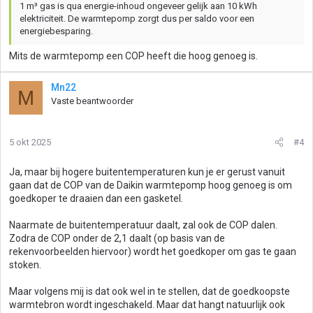
1 m³ gas is qua energie-inhoud ongeveer gelijk aan 10 kWh
elektriciteit. De warmtepomp zorgt dus per saldo voor een
energiebesparing.
Mits de warmtepomp een COP heeft die hoog genoeg is.
Mn22
M
Vaste beantwoorder
5 okt 2025
#4
Ja, maar bij hogere buitentemperaturen kun je er gerust vanuit
gaan dat de COP van de Daikin warmtepomp hoog genoeg is om
goedkoper te draaien dan een gasketel.
Naarmate de buitentemperatuur daalt, zal ook de COP dalen.
Zodra de COP onder de 2,1 daalt (op basis van de
rekenvoorbeelden hiervoor) wordt het goedkoper om gas te gaan
stoken.
Maar volgens mij is dat ook wel in te stellen, dat de goedkoopste
warmtebron wordt ingeschakeld. Maar dat hangt natuurlijk ook