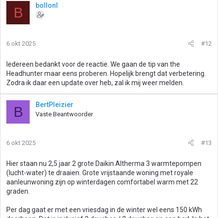
r
bollonl
B
d
e
r
i
6 okt 2025
#12
n
g
Iedereen bedankt voor de reactie. We gaan de tip van the
e
Headhunter maar eens proberen. Hopelijk brengt dat verbetering.
n
Zodra ik daar een update over heb, zal ik mij weer melden.
:
BertPleizier
B
Vaste Beantwoorder
6 okt 2025
#13
Hier staan nu 2,5 jaar 2 grote Daikin Altherma 3 warmtepompen
(lucht-water) te draaien. Grote vrijstaande woning met royale
aanleunwoning zijn op winterdagen comfortabel warm met 22
graden.
Per dag gaat er met een vriesdag in de winter wel eens 150 kWh