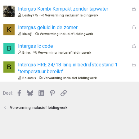
s
n
l
G
Intergas Kombi Kompakt zonder tapwater
:
o
e
Lesley775
Verwarming inclusief leidingwerk
t
s
e
l
G
Intergas geluid in de zomer.
K
n
o
e
klus@
Verwarming inclusief leidingwerk
t
s
e
l
G
Intergas lc code
B
n
o
e
Brinx
Verwarming inclusief leidingwerk
t
s
e
l
G
Intergas HRE 24/18 lang in bedrijfstoestand 1
B
n
o
e
"temperatuur bereikt"
t
s
Bouwtux
Verwarming inclusief leidingwerk
e
l
n
o
Facebook
Bluesky
LinkedIn
Pinterest
Link
Deel:
t
e
n
Verwarming inclusief leidingwerk