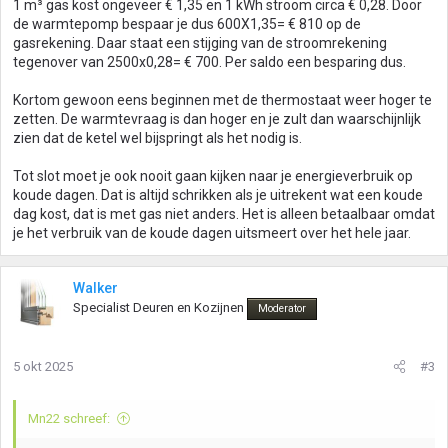
1 m³ gas kost ongeveer € 1,35 en 1 kWh stroom circa € 0,28. Door
de warmtepomp bespaar je dus 600X1,35= € 810 op de
gasrekening. Daar staat een stijging van de stroomrekening
tegenover van 2500x0,28= € 700. Per saldo een besparing dus.
Kortom gewoon eens beginnen met de thermostaat weer hoger te
zetten. De warmtevraag is dan hoger en je zult dan waarschijnlijk
zien dat de ketel wel bijspringt als het nodig is.
Tot slot moet je ook nooit gaan kijken naar je energieverbruik op
koude dagen. Dat is altijd schrikken als je uitrekent wat een koude
dag kost, dat is met gas niet anders. Het is alleen betaalbaar omdat
je het verbruik van de koude dagen uitsmeert over het hele jaar.
Walker
Specialist Deuren en Kozijnen
Moderator
5 okt 2025
#3
Mn22 schreef: