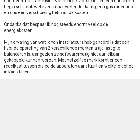
doorheen. Dat is inclusief 3 douches / 2 douches en een bad. In het
begin schrok ik wel even, maar wetende dat ik geen gas meer heb
en dus een verschuiving heb van de kosten.
Ondanks dat bespaar ik nog steeds enorm veel op de
energiekosten.
Mijn ervaring van wat ik van installateurs heb gehoord is dat een
hybride opstelling van 2 verschillende merken altijd lastig te
balanceren is, aangezien ze softwarematig niet aan elkaar
gekoppeld kunnen worden. Met hetzelfde merk komt er een
regelkast tussen die beide apparaten aanstuurt en welke je geheel
in kan stellen.