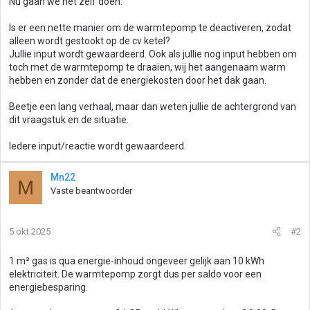
Nu gaan we het zelf doen.
Is er een nette manier om de warmtepomp te deactiveren, zodat
alleen wordt gestookt op de cv ketel?
Jullie input wordt gewaardeerd. Ook als jullie nog input hebben om
toch met de warmtepomp te draaien, wij het aangenaam warm
hebben en zonder dat de energiekosten door het dak gaan.
Beetje een lang verhaal, maar dan weten jullie de achtergrond van
dit vraagstuk en de situatie.
Iedere input/reactie wordt gewaardeerd.
Mn22
M
Vaste beantwoorder
5 okt 2025
#2
1 m³ gas is qua energie-inhoud ongeveer gelijk aan 10 kWh
elektriciteit. De warmtepomp zorgt dus per saldo voor een
energiebesparing.