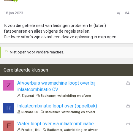
18 jan 2023
#4
Ik zou die gehele nest van leidingen proberen te (laten)
fatsoeneren en alles volgens de regels stellen.
Die twee sifon's zijn alvast een dwaze oplossing in mijn ogen.
Niet open voor verdere reacties.
Gerelateerde klussen
G
Afvoerbuis wasmachine loopt over bij
Z
e
inlaatcombinatie CV
s
Zigurrat
Badkamer, waterleiding en afvoer
l
o
G
Inlaatcombinatie loopt over (spoelbak)
R
t
e
Richard-00
Badkamer, waterleiding en afvoer
e
s
n
l
G
Water loopt over via inlaatcombinatie
F
o
e
Freakie_1NL
Badkamer, waterleiding en afvoer