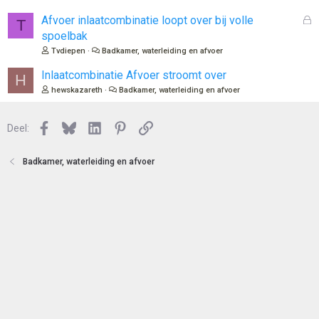
t
s
e
l
G
Afvoer inlaatcombinatie loopt over bij volle
T
n
o
e
spoelbak
t
s
Tvdiepen
Badkamer, waterleiding en afvoer
e
l
n
o
Inlaatcombinatie Afvoer stroomt over
H
t
hewskazareth
Badkamer, waterleiding en afvoer
e
n
Facebook
Bluesky
LinkedIn
Pinterest
Link
Deel:
Badkamer, waterleiding en afvoer