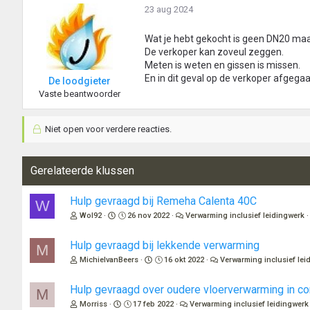
23 aug 2024
Wat je hebt gekocht is geen DN20 ma
De verkoper kan zoveul zeggen.
Meten is weten en gissen is missen.
En in dit geval op de verkoper afgega
De loodgieter
Vaste beantwoorder
Niet open voor verdere reacties.
Gerelateerde klussen
Hulp gevraagd bij Remeha Calenta 40C
W
Wol92
26 nov 2022
Verwarming inclusief leidingwerk
Hulp gevraagd bij lekkende verwarming
M
MichielvanBeers
16 okt 2022
Verwarming inclusief lei
Hulp gevraagd over oudere vloerverwarming in c
M
Morriss
17 feb 2022
Verwarming inclusief leidingwerk