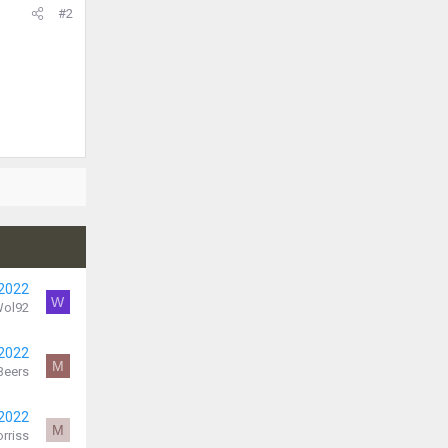
#2
 2022
W
ol92
 2022
M
Beers
 2022
M
rriss