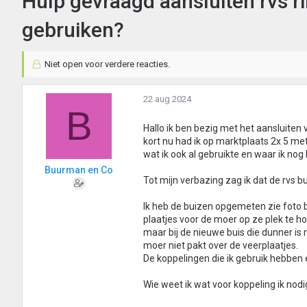
Hulp gevraagd aansluiten rvs r
gebruiken?
Niet open voor verdere reacties.
22 aug 2024
B
Hallo ik ben bezig met het aansluiten
kort nu had ik op marktplaats 2x 5 m
wat ik ook al gebruikte en waar ik nog
Buurman en Co
Tot mijn verbazing zag ik dat de rvs bui
Ik heb de buizen opgemeten zie foto b
plaatjes voor de moer op ze plek te h
maar bij de nieuwe buis die dunner 
moer niet pakt over de veerplaatjes.
De koppelingen die ik gebruik hebben
Wie weet ik wat voor koppeling ik nodi