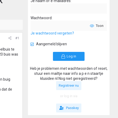
k
Je naam of e-mailadres
Wachtwoord
Toon
Je wachtwoord vergeten?
#1
Aangemeld blijven
elbuis te
20 buis was
Log in
Heb je problemen met wachtwoorden of reset,
stuur een mailtje naar info a p e n staartje
klusidee nl Nog niet geregistreerd?
en buig
Registreer nu
 dat de
or log in via
Passkey