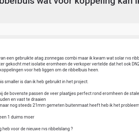
ibbelbuis wat voor koppeling kan i
 van een gebruikte atag zonnegas combi maar ik kwam wat solar rvs ribb
eter gekocht met isolatie eromheen de verkoper vertelde dat het ook DN
 koppelingen voor heb liggen om de ribbelbuis heen.
s smaller is dan ik heb gebruikt in het project.
ij de bovenste passen de veer plaatjjes perfect rond eromheen de stal
ouden en vast te draaien
is maar nog steeds 21mm gemeten buitenmaat heeft heb ik het probleem
 een 1 duims moer
g heb voor de nieuwe rvs ribbelslang ?