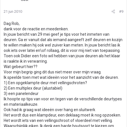
21 jun 2010
#9
Dag Rob,
dank voor de reactie en meedenken.
In jouw bericht van 29 mei geef je tips voor het inmeten van
deuren. Ga er vanuit dat als iemand aangeeft zelf deuren en kozijn
te willen maken hij ook wel zuiver kan meten. In jouw bericht las ik
ook iets over latei en\of rollaag, dit is voor mij niet van toepassing.
Toen ook Didier een foto wil hebben van jouw deuren als het klaar
is raakte ik in verwarring.
Wat gebeurt hier??
Voor mijn begrip ging dit dus niet meer over mijn vraag.
Ik speelde toen met wat ideeën voor het aanzicht van de deuren.
1) Een opgeklampte deur met vellingschroten?
2) Een multiplex deur (alustabiel)
3) een panelendeur
Ik hoopte op tips van voor en tegen van de verschillende deurtypes
en materiaalkeuze.
Ook had ik graag wat ideeën over hang en sluitwerk
Het wordt dus een klampdeur, een deklaag moet ik nog opzoeken.
Het wordt iets van een vellingschroot of vloerdeel met velling.
Waarschijnlijk eiken. Ik denk een harde houtsoort te kiezen om