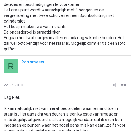
deukjes en beschadigingen te voorkomen.
Het draaipunt wordt waarschijnlijk met 3 hengen en de
vergrendeling met twee schuiven en een 3puntssluiting met
cylinderslot.
Het kozijn maken we van meranti.
De onderdorpel is straatklinker.
Er gaan heel wat uurtjes inzitten en ook nog vakantie houden. Het
zal wel oktober zijn voor het klaar is. Mogelijk komt er t.z.t een foto.
gr Piet
Rob smeets
R
22 jun 2010
#10
Dag Piet,
Ik kan natuurlijk niet van hieraf beoordelen waar iemand toe in
staat is . Het aanzicht van deuren is een kwestie van smaak en
mits degelijk uitgevoerd is alles mogelijk vandaar dat ik even ben
ingegaan op punten waar het nogal eens mis kan gaan...zelfs voor
mensen die er dagelijks mee te maken hebben.