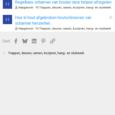
Regelbare scharnier van houten deur helpen afregelen.
H
Haagdoner
Trappen, deuren, ramen, kozijnen, hang- en sluitwerk
G
Hoe in hout afgebroken houtschroeven van
H
e
scharnier herstellen.
s
Haagdoner
Trappen, deuren, ramen, kozijnen, hang- en sluitwerk
l
o
Facebook
Bluesky
LinkedIn
Pinterest
Link
Deel:
t
e
n
Trappen, deuren, ramen, kozijnen, hang- en sluitwerk