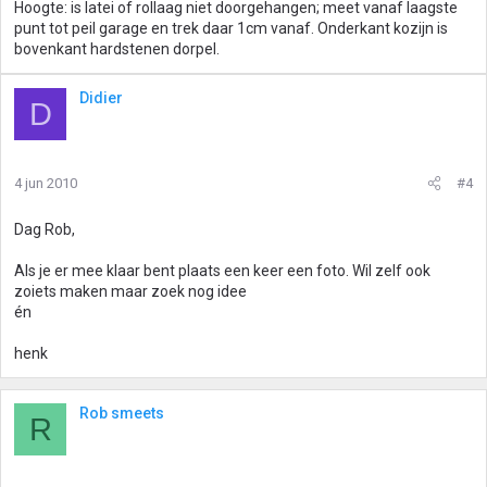
Hoogte: is latei of rollaag niet doorgehangen; meet vanaf laagste
punt tot peil garage en trek daar 1cm vanaf. Onderkant kozijn is
bovenkant hardstenen dorpel.
Didier
D
4 jun 2010
#4
Dag Rob,
Als je er mee klaar bent plaats een keer een foto. Wil zelf ook
zoiets maken maar zoek nog idee
én
henk
Rob smeets
R