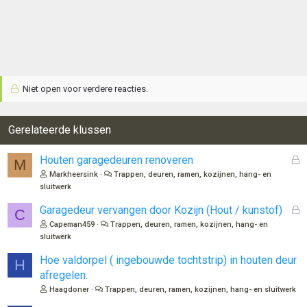
Niet open voor verdere reacties.
Gerelateerde klussen
G
Houten garagedeuren renoveren
M
e
Markheersink
Trappen, deuren, ramen, kozijnen, hang- en
s
sluitwerk
l
G
Garagedeur vervangen door Kozijn (Hout / kunstof)
o
C
e
t
Capeman459
Trappen, deuren, ramen, kozijnen, hang- en
s
e
sluitwerk
l
n
Hoe valdorpel ( ingebouwde tochtstrip) in houten deur
o
H
t
afregelen.
e
Haagdoner
Trappen, deuren, ramen, kozijnen, hang- en sluitwerk
n