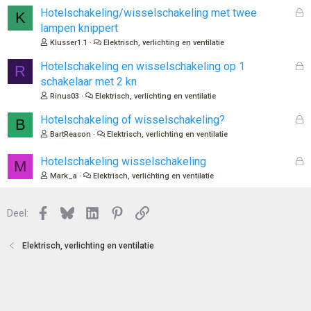
l
G
Hotelschakeling/wisselschakeling met twee
K
o
e
lampen knippert
t
s
Klusser1.1
Elektrisch, verlichting en ventilatie
e
l
n
o
G
Hotelschakeling en wisselschakeling op 1
R
t
e
schakelaar met 2 kn
e
s
Rinus03
Elektrisch, verlichting en ventilatie
n
l
o
G
Hotelschakeling of wisselschakeling?
B
t
e
BartReason
Elektrisch, verlichting en ventilatie
e
s
n
l
G
Hotelschakeling wisselschakeling
M
o
e
Mark_a
Elektrisch, verlichting en ventilatie
t
s
e
l
n
Facebook
Bluesky
LinkedIn
Pinterest
Link
o
Deel:
t
e
Elektrisch, verlichting en ventilatie
n