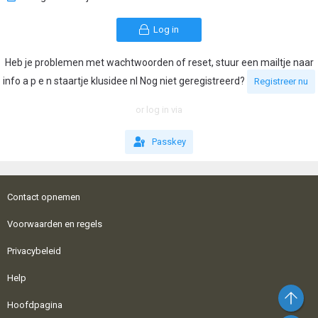
Log in
Heb je problemen met wachtwoorden of reset, stuur een mailtje naar
info a p e n staartje klusidee nl Nog niet geregistreerd?
Registreer nu
or log in via
Passkey
Contact opnemen
Voorwaarden en regels
Privacybeleid
Help
Bo
Hoofdpagina