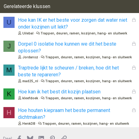
Gerelateerde klussen
G
Hoe kan IK er het beste voor zorgen dat water niet
U
e
onder kozijnen uit lekt?
s
Uilebal
Trappen, deuren, ramen, kozijnen, hang- en sluitwerk
l
o
G
Dorpel 0 isolatie hoe kunnen we dit het beste
J
t
e
oplossen?
e
s
Jordansz
Trappen, deuren, ramen, kozijnen, hang- en sluitwerk
n
l
o
G
Traptrede lijkt te scheuren / breken, hoe dit het
M
t
e
beste te repareren?
e
s
mad25_nl
Trappen, deuren, ramen, kozijnen, hang- en sluitwerk
n
l
o
G
Hoe kan ik het best dit kozijn plaatsen
K
t
e
kleefdoek
Trappen, deuren, ramen, kozijnen, hang- en sluitwerk
e
s
n
l
G
Hoe houten kiepraam het beste permanent
H
o
e
dichtmaken?
t
s
HenkDB
Trappen, deuren, ramen, kozijnen, hang- en sluitwerk
e
l
n
o
Facebook
Bluesky
LinkedIn
Pinterest
Link
Deel: