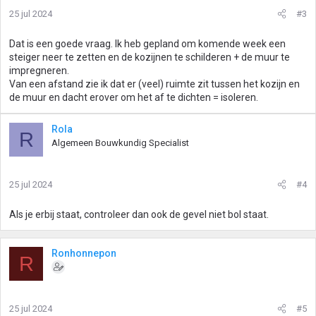
i
25 jul 2024
#3
n
g
Dat is een goede vraag. Ik heb gepland om komende week een
e
steiger neer te zetten en de kozijnen te schilderen + de muur te
n
impregneren.
:
Van een afstand zie ik dat er (veel) ruimte zit tussen het kozijn en
de muur en dacht erover om het af te dichten = isoleren.
Rola
R
Algemeen Bouwkundig Specialist
25 jul 2024
#4
Als je erbij staat, controleer dan ook de gevel niet bol staat.
Ronhonnepon
R
25 jul 2024
#5