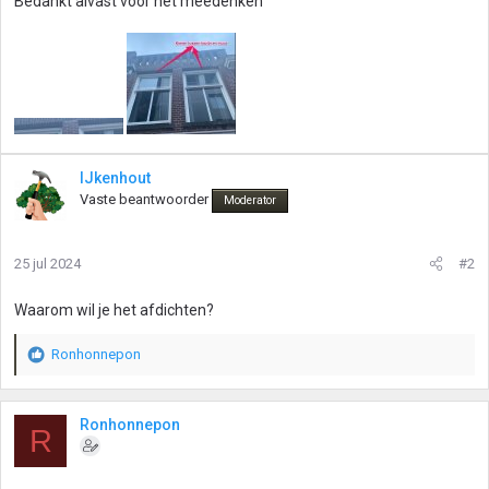
Bedankt alvast voor het meedenken
IJkenhout
Vaste beantwoorder
Moderator
25 jul 2024
#2
Waarom wil je het afdichten?
Ronhonnepon
W
a
a
r
Ronhonnepon
R
d
e
r