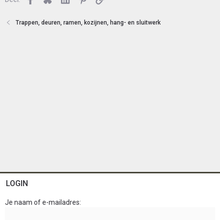
t
e
n
Trappen, deuren, ramen, kozijnen, hang- en sluitwerk
LOGIN
Je naam of e-mailadres