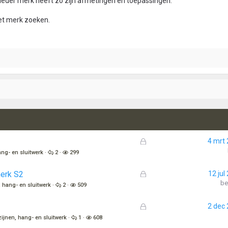
 ieder merk heeft zo zijn afmetingen en toepassingen.
et merk zoeken.
G
4 mrt
e
ng- en sluitwerk
2
299
s
l
G
merk S2
12 jul
o
e
be
 hang- en sluitwerk
2
509
t
s
e
l
G
2 dec
n
o
e
ijnen, hang- en sluitwerk
1
608
t
s