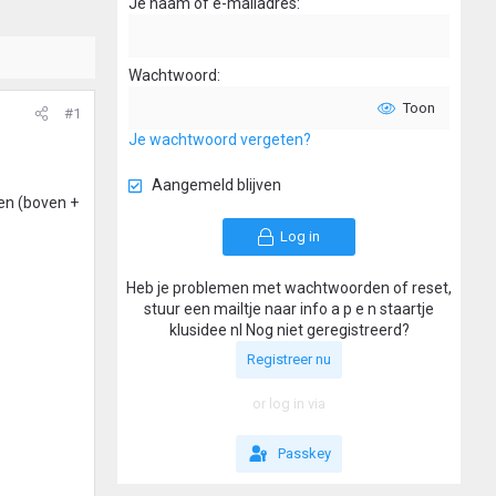
Je naam of e-mailadres
Wachtwoord
Toon
#1
Je wachtwoord vergeten?
Aangemeld blijven
oen (boven +
Log in
Heb je problemen met wachtwoorden of reset,
stuur een mailtje naar info a p e n staartje
klusidee nl Nog niet geregistreerd?
Registreer nu
or log in via
Passkey