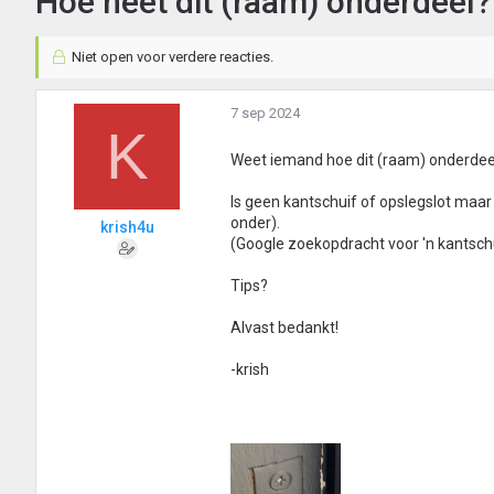
Hoe heet dit (raam) onderdeel?
Niet open voor verdere reacties.
7 sep 2024
K
Weet iemand hoe dit (raam) onderdeel 
Is geen kantschuif of opslegslot maar
onder).
krish4u
(Google zoekopdracht voor 'n kantschu
Tips?
Alvast bedankt!
-krish