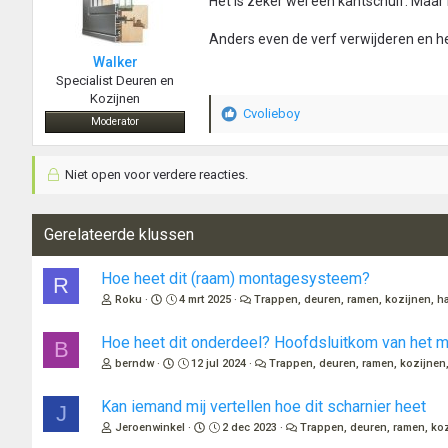
Het is zeker wel een kantschuif. Maar
Anders even de verf verwijderen en h
Walker
Specialist Deuren en
Kozijnen
Cvolieboy
W
Moderator
a
a
Niet open voor verdere reacties.
r
d
e
r
Gerelateerde klussen
i
n
Hoe heet dit (raam) montagesysteem?
R
g
Roku
4 mrt 2025
Trappen, deuren, ramen, kozijnen, ha
e
n
:
Hoe heet dit onderdeel? Hoofdsluitkom van het 
B
berndw
12 jul 2024
Trappen, deuren, ramen, kozijnen,
Kan iemand mij vertellen hoe dit scharnier heet
J
Jeroenwinkel
2 dec 2023
Trappen, deuren, ramen, koz